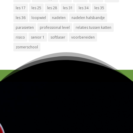
les 17
les 25
les 28
les 31
les 34
les 35
les 36
loopwiel
nadelen
nadelen halsbandje
parasieten
professional level
relaties tussen katten
risico
senior 1
softlaser
voorbereiden
zomerschool