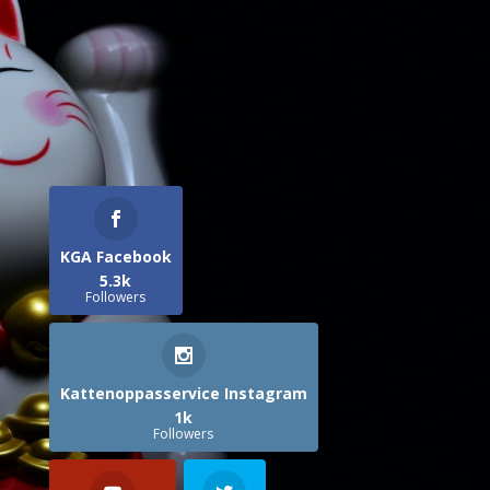
KGA Facebook
5.3k
Followers
Kattenoppasservice Instagram
1k
Followers