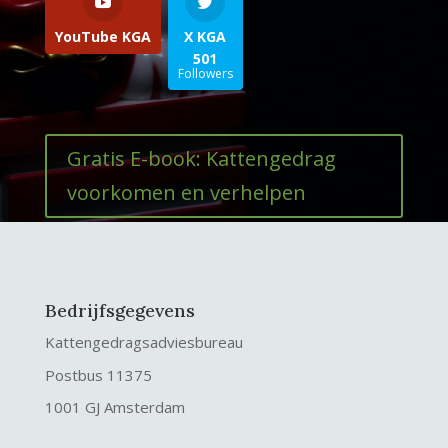
YouTube KGA
X KGA
501
Followers
Gratis E-book: Kattengedrag
voorkomen en verhelpen
Bedrijfsgegevens
Kattengedragsadviesbureau
Postbus 11375
1001 GJ Amsterdam