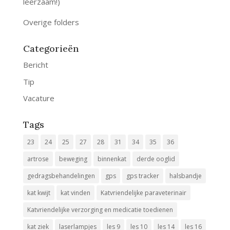
leerzaam!)
Overige folders
Categorieën
Bericht
Tip
Vacature
Tags
23
24
25
27
28
31
34
35
36
artrose
beweging
binnenkat
derde ooglid
gedragsbehandelingen
gps
gps tracker
halsbandje
kat kwijt
kat vinden
Katvriendelijke paraveterinair
Katvriendelijke verzorging en medicatie toedienen
kat ziek
laserlampjes
les 9
les 10
les 14
les 16