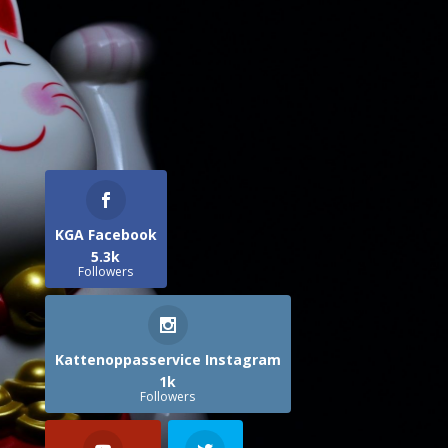
KGA Facebook
5.3k
Followers
Kattenoppasservice Instagram
1k
Followers