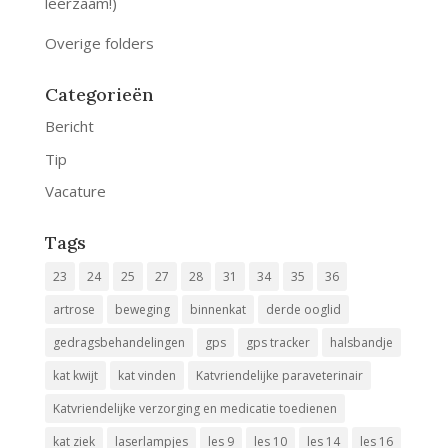
leerzaam!)
Overige folders
Categorieën
Bericht
Tip
Vacature
Tags
23
24
25
27
28
31
34
35
36
artrose
beweging
binnenkat
derde ooglid
gedragsbehandelingen
gps
gps tracker
halsbandje
kat kwijt
kat vinden
Katvriendelijke paraveterinair
Katvriendelijke verzorging en medicatie toedienen
kat ziek
laserlampjes
les 9
les 10
les 14
les 16