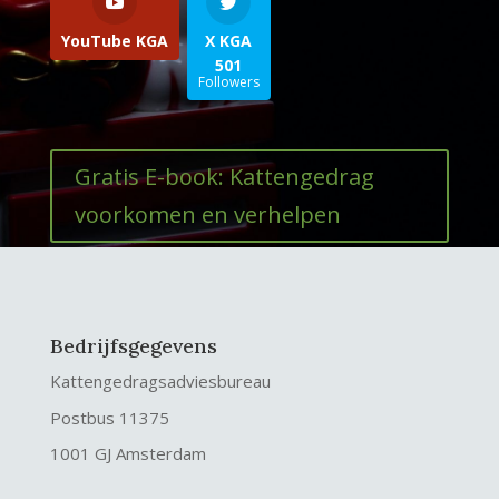
YouTube KGA
X KGA
501
Followers
Gratis E-book: Kattengedrag
voorkomen en verhelpen
Bedrijfsgegevens
Kattengedragsadviesbureau
Postbus 11375
1001 GJ Amsterdam