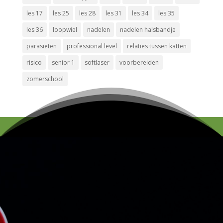
les 17
les 25
les 28
les 31
les 34
les 35
les 36
loopwiel
nadelen
nadelen halsbandje
parasieten
professional level
relaties tussen katten
risico
senior 1
softlaser
voorbereiden
zomerschool