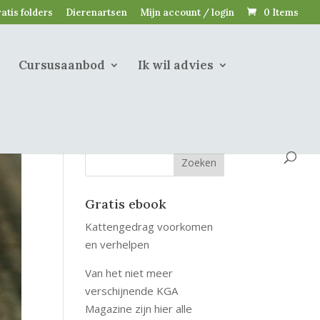
atis folders
Dierenartsen
Mijn account / login
0 Items
Cursusaanbod
Ik wil advies
Gratis ebook
Kattengedrag voorkomen
en verhelpen
Van het niet meer
verschijnende KGA
Magazine zijn hier alle