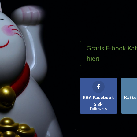
Gratis E-book Ka
hier!
KGA Facebook
Katte
5.3k
Followers