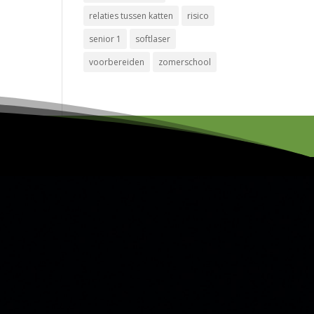
relaties tussen katten
risico
senior 1
softlaser
voorbereiden
zomerschool