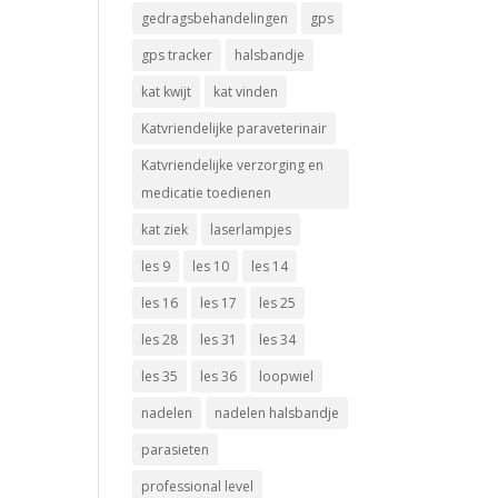
gedragsbehandelingen
gps
gps tracker
halsbandje
kat kwijt
kat vinden
Katvriendelijke paraveterinair
Katvriendelijke verzorging en
medicatie toedienen
kat ziek
laserlampjes
les 9
les 10
les 14
les 16
les 17
les 25
les 28
les 31
les 34
les 35
les 36
loopwiel
nadelen
nadelen halsbandje
parasieten
professional level