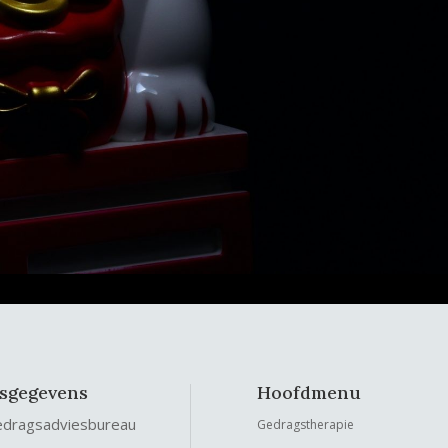
fsgegevens
Hoofdmenu
edragsadviesbureau
Gedragstherapie