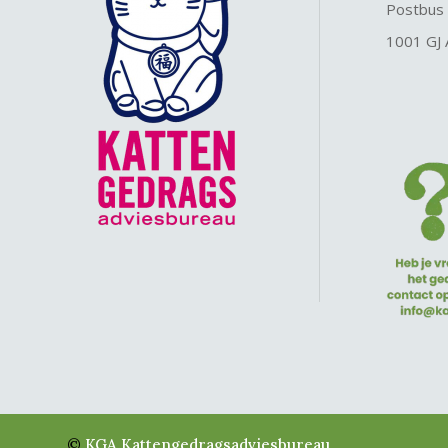
Postbus
1001 GJ
©
KGA Kattengedragsadviesbureau