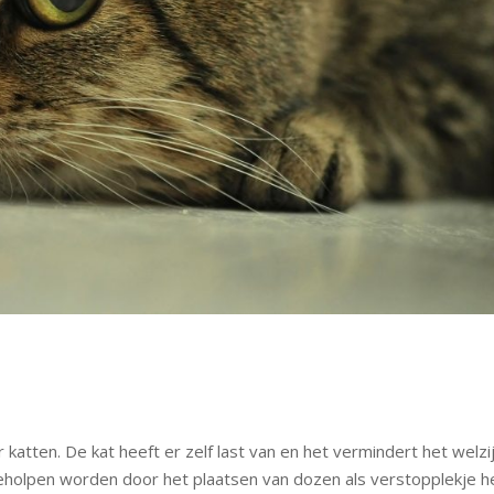
katten. De kat heeft er zelf last van en het vermindert het welzi
geholpen worden door het plaatsen van dozen als verstopplekje h