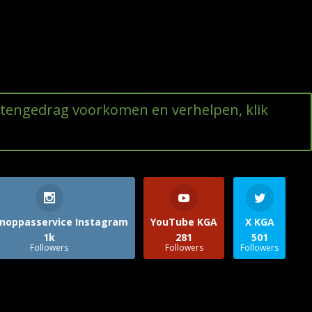
ttengedrag voorkomen en verhelpen, klik
noppasservice Instagram
YouTube KGA
X KGA
1k
281
501
Followers
Followers
Followers