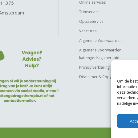
 11375
Online services
Trimservice
 Amsterdam
Oppasservice
Vacatures
Algemene Voorwaarden
Algemene voorwaarden
kattengedragstherapie
Privacy verklaring
Disclaimer & Copyright
Om de beste
informatie 
deze techno
verwerken. 
nadelige in
Acc