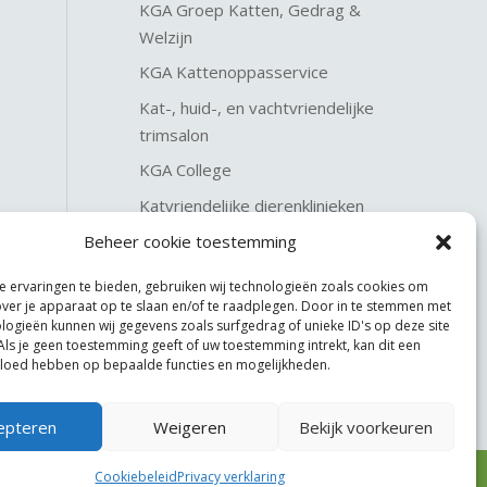
KGA Groep Katten, Gedrag &
Welzijn
KGA Kattenoppasservice
Kat-, huid-, en vachtvriendelijke
trimsalon
KGA College
Katvriendelijke dierenklinieken
KGA Katteninterieurservice
Beheer cookie toestemming
 ervaringen te bieden, gebruiken wij technologieën zoals cookies om
over je apparaat op te slaan en/of te raadplegen. Door in te stemmen met
logieën kunnen wij gegevens zoals surfgedrag of unieke ID's op deze site
Als je geen toestemming geeft of uw toestemming intrekt, kan dit een
vloed hebben op bepaalde functies en mogelijkheden.
epteren
Weigeren
Bekijk voorkeuren
Cookiebeleid
Privacy verklaring
Website made by
JoSiJo / Joost van Riel