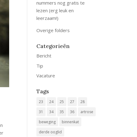
nummers nog gratis te
lezen (erg leuk en
leerzaam!)
Overige folders
Categorieën
Bericht
Tip
Vacature
Tags
23
24
25
27
28
31
34
35
36
artrose
beweging
binnenkat
jn
derde ooglid
er