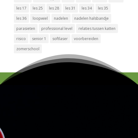
les 17
les 25
les 28
les 31
les 34
les 35
les 36
loopwiel
nadelen
nadelen halsbandje
parasieten
professional level
relaties tussen katten
risico
senior 1
softlaser
voorbereiden
zomerschool