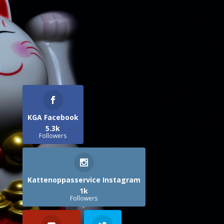
KGA Facebook
5.3k
Followers
Kattenoppasservice Instagram
1k
Followers