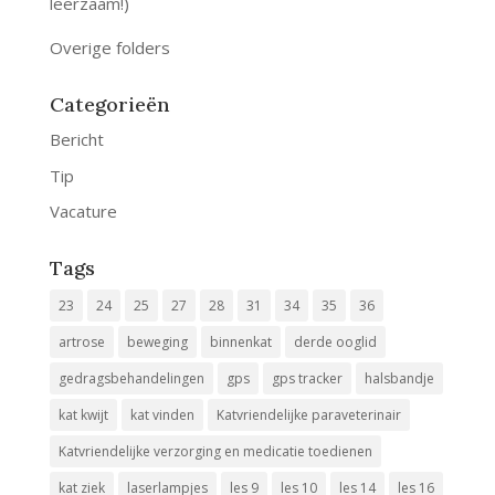
leerzaam!)
Overige folders
Categorieën
Bericht
Tip
Vacature
Tags
23
24
25
27
28
31
34
35
36
artrose
beweging
binnenkat
derde ooglid
gedragsbehandelingen
gps
gps tracker
halsbandje
kat kwijt
kat vinden
Katvriendelijke paraveterinair
Katvriendelijke verzorging en medicatie toedienen
kat ziek
laserlampjes
les 9
les 10
les 14
les 16