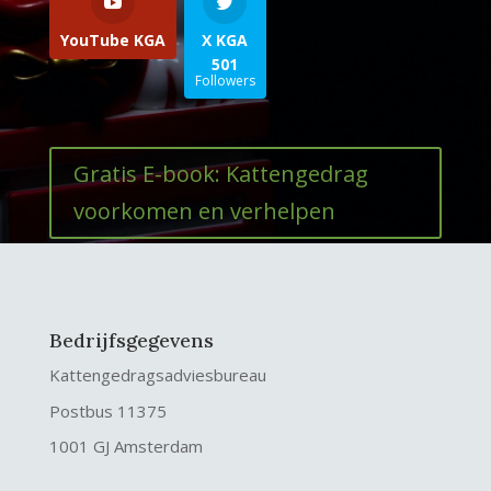
YouTube KGA
X KGA
501
Followers
Gratis E-book: Kattengedrag
voorkomen en verhelpen
Bedrijfsgegevens
Kattengedragsadviesbureau
Postbus 11375
1001 GJ Amsterdam