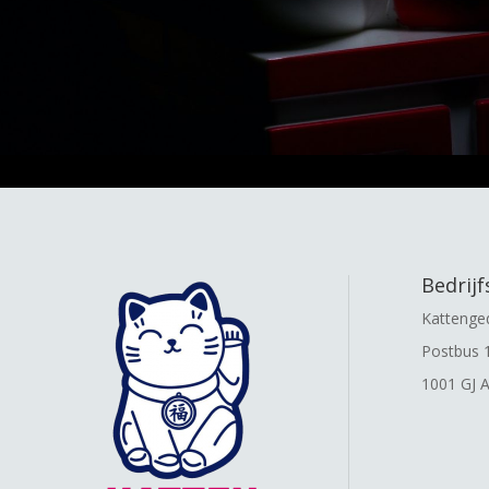
Bedrij
Kattenge
Postbus 
1001 GJ 