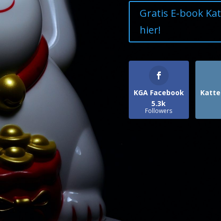
Gratis E-book Ka
hier!
KGA Facebook
Katte
5.3k
Followers