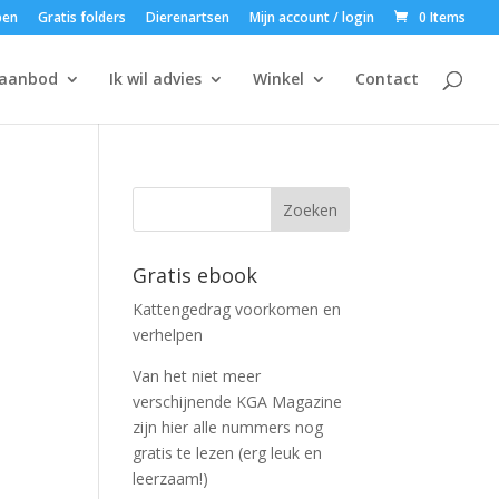
pen
Gratis folders
Dierenartsen
Mijn account / login
0 Items
saanbod
Ik wil advies
Winkel
Contact
Gratis ebook
Kattengedrag voorkomen en
verhelpen
Van het niet meer
verschijnende KGA Magazine
zijn hier alle nummers nog
gratis te lezen (erg leuk en
leerzaam!)