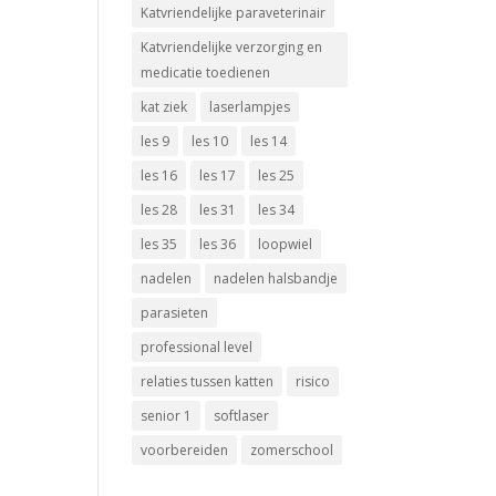
Katvriendelijke paraveterinair
Katvriendelijke verzorging en
medicatie toedienen
kat ziek
laserlampjes
les 9
les 10
les 14
les 16
les 17
les 25
les 28
les 31
les 34
les 35
les 36
loopwiel
nadelen
nadelen halsbandje
parasieten
professional level
relaties tussen katten
risico
senior 1
softlaser
voorbereiden
zomerschool