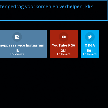
ttengedrag voorkomen en verhelpen, klik
noppasservice Instagram
YouTube KGA
X KGA
1k
281
501
Followers
Followers
Followers