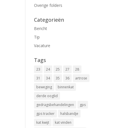
Overige folders
Categorieën
Bericht
Tip
Vacature
Tags
23
24
25
27
28
31
34
35
36
artrose
beweging
binnenkat
derde ooglid
gedragsbehandelingen
gps
gps tracker
halsbandje
kat kwijt
kat vinden