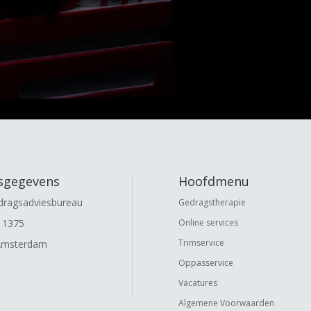
fsgegevens
Hoofdmenu
dragsadviesbureau
Gedragstherapie
11375
Online services
Trimservice
Amsterdam
Oppasservice
Vacatures
Algemene Voorwaarden