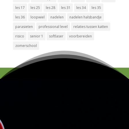
les 17
les 25
les 28
les 31
les 34
les 35
les 36
loopwiel
nadelen
nadelen halsbandje
parasieten
professional level
relaties tussen katten
risico
senior 1
softlaser
voorbereiden
zomerschool