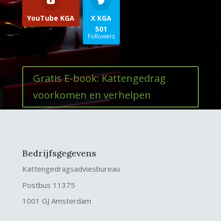
YouTube KGA
X KGA
501
Followers
Gratis E-book: Kattengedrag
voorkomen en verhelpen
Bedrijfsgegevens
Kattengedragsadviesbureau
Postbus 11375
1001 GJ Amsterdam