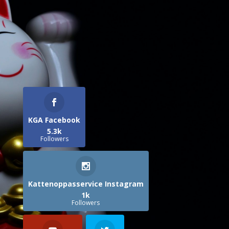
KGA Facebook
5.3k
Followers
Kattenoppasservice Instagram
1k
Followers