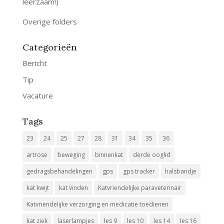
leerzaam!)
Overige folders
Categorieën
Bericht
Tip
Vacature
Tags
23
24
25
27
28
31
34
35
36
artrose
beweging
binnenkat
derde ooglid
gedragsbehandelingen
gps
gps tracker
halsbandje
kat kwijt
kat vinden
Katvriendelijke paraveterinair
Katvriendelijke verzorging en medicatie toedienen
kat ziek
laserlampjes
les 9
les 10
les 14
les 16