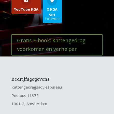
YouTube KGA
X KGA
501
Followers
Gratis E-book: Kattengedrag
voorkomen en verhelpen
Bedrijfsgegevens
Kattengedragsadviesbureau
Postbus 11375
1001 GJ Amsterdam