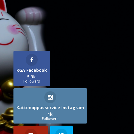
KGA Facebook
5.3k
Followers
Kattenoppasservice Instagram
1k
Followers