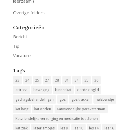
leerzaam!)
Overige folders
Categorieën
Bericht
Tip
Vacature
Tags
23
24
25
27
28
31
34
35
36
artrose
beweging
binnenkat
derde ooglid
gedragsbehandelingen
gps
gps tracker
halsbandje
kat kwijt
kat vinden
Katvriendelijke paraveterinair
Katvriendelijke verzorging en medicatie toedienen
kat ziek
laserlampjes
les 9
les 10
les 14
les 16