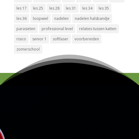
les 17
les 25
les 28
les 31
les 34
les 35
les 36
loopwiel
nadelen
nadelen halsbandje
parasieten
professional level
relaties tussen katten
risico
senior 1
softlaser
voorbereiden
zomerschool