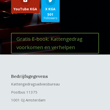
YouTube KGA
X KGA
501
Followers
Gratis E-book: Kattengedrag
voorkomen en verhelpen
Bedrijfsgegevens
Kattengedragsadviesbureau
Postbus 11375
1001 GJ Amsterdam