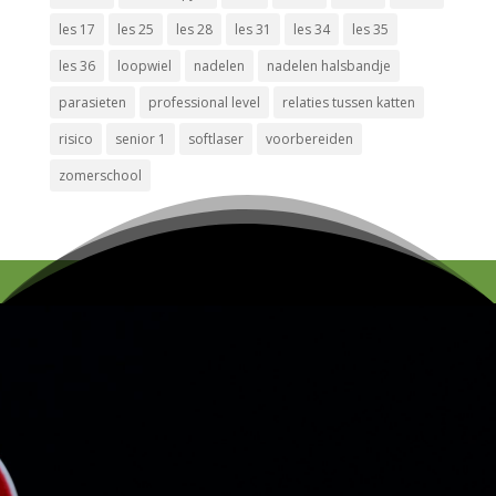
les 17
les 25
les 28
les 31
les 34
les 35
les 36
loopwiel
nadelen
nadelen halsbandje
parasieten
professional level
relaties tussen katten
risico
senior 1
softlaser
voorbereiden
zomerschool