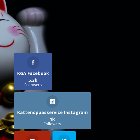
KGA Facebook
5.3k
Followers
Kattenoppasservice Instagram
1k
Followers