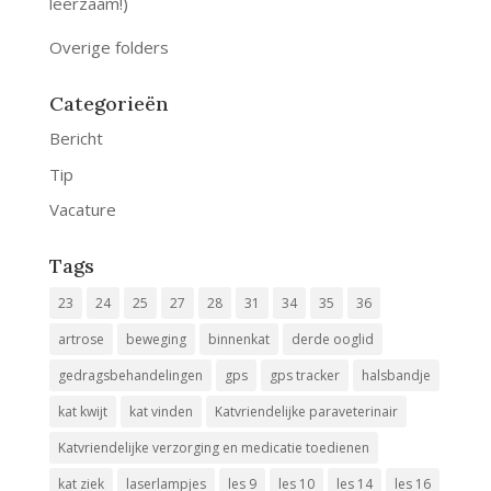
leerzaam!)
Overige folders
Categorieën
Bericht
Tip
Vacature
Tags
23
24
25
27
28
31
34
35
36
artrose
beweging
binnenkat
derde ooglid
gedragsbehandelingen
gps
gps tracker
halsbandje
kat kwijt
kat vinden
Katvriendelijke paraveterinair
Katvriendelijke verzorging en medicatie toedienen
kat ziek
laserlampjes
les 9
les 10
les 14
les 16