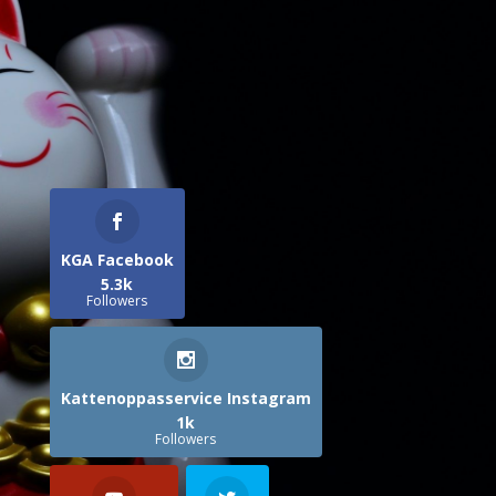
KGA Facebook
5.3k
Followers
Kattenoppasservice Instagram
1k
Followers