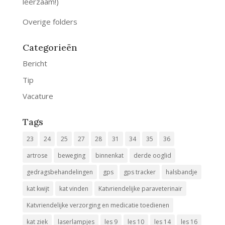
leerzaam!)
Overige folders
Categorieën
Bericht
Tip
Vacature
Tags
23
24
25
27
28
31
34
35
36
artrose
beweging
binnenkat
derde ooglid
gedragsbehandelingen
gps
gps tracker
halsbandje
kat kwijt
kat vinden
Katvriendelijke paraveterinair
Katvriendelijke verzorging en medicatie toedienen
kat ziek
laserlampjes
les 9
les 10
les 14
les 16