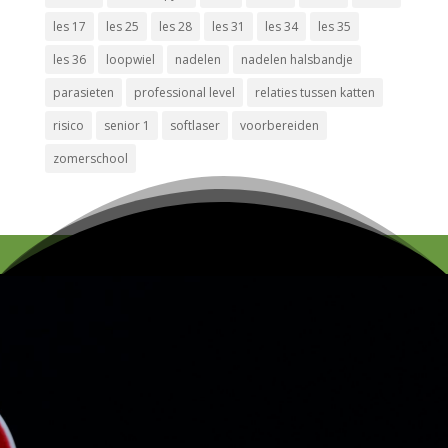
les 17
les 25
les 28
les 31
les 34
les 35
les 36
loopwiel
nadelen
nadelen halsbandje
parasieten
professional level
relaties tussen katten
risico
senior 1
softlaser
voorbereiden
zomerschool