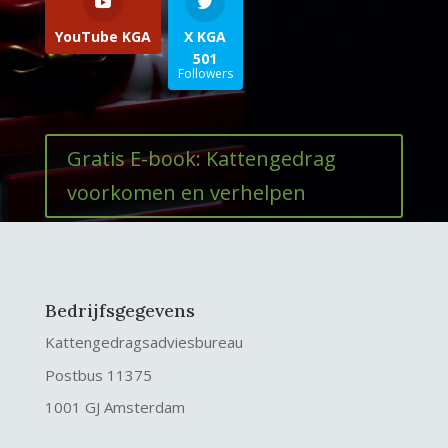
YouTube KGA
X KGA
501
Followers
Gratis E-book: Kattengedrag
voorkomen en verhelpen
Bedrijfsgegevens
Kattengedragsadviesbureau
Postbus 11375
1001 GJ Amsterdam