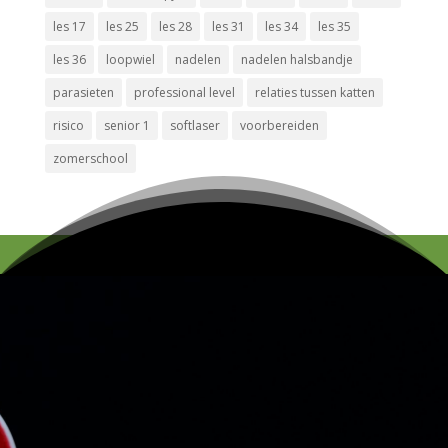
les 17
les 25
les 28
les 31
les 34
les 35
les 36
loopwiel
nadelen
nadelen halsbandje
parasieten
professional level
relaties tussen katten
risico
senior 1
softlaser
voorbereiden
zomerschool