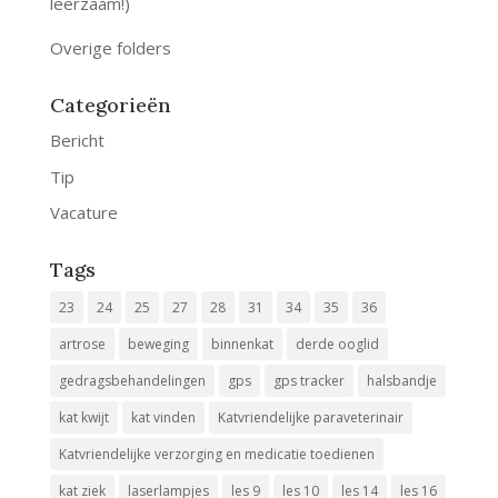
leerzaam!)
Overige folders
Categorieën
Bericht
Tip
Vacature
Tags
23
24
25
27
28
31
34
35
36
artrose
beweging
binnenkat
derde ooglid
gedragsbehandelingen
gps
gps tracker
halsbandje
kat kwijt
kat vinden
Katvriendelijke paraveterinair
Katvriendelijke verzorging en medicatie toedienen
kat ziek
laserlampjes
les 9
les 10
les 14
les 16