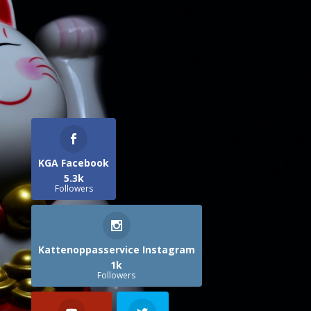
KGA Facebook
5.3k
Followers
Kattenoppasservice Instagram
1k
Followers