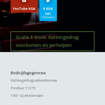
YouTube KGA
X KGA
501
Followers
Gratis E-book: Kattengedrag
voorkomen en verhelpen
Bedrijfsgegevens
Kattengedragsadviesbureau
Postbus 11375
1001 GJ Amsterdam