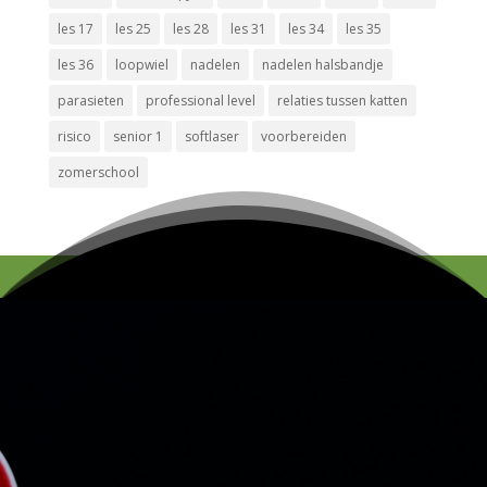
les 17
les 25
les 28
les 31
les 34
les 35
les 36
loopwiel
nadelen
nadelen halsbandje
parasieten
professional level
relaties tussen katten
risico
senior 1
softlaser
voorbereiden
zomerschool