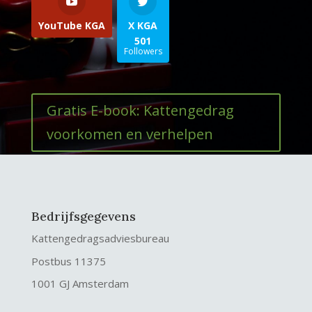
YouTube KGA
X KGA
501
Followers
Gratis E-book: Kattengedrag
voorkomen en verhelpen
Bedrijfsgegevens
Kattengedragsadviesbureau
Postbus 11375
1001 GJ Amsterdam