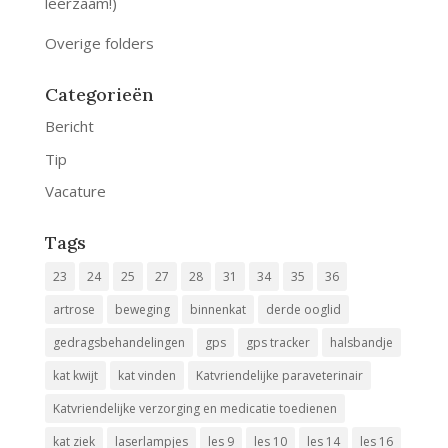
leerzaam!)
Overige folders
Categorieën
Bericht
Tip
Vacature
Tags
23
24
25
27
28
31
34
35
36
artrose
beweging
binnenkat
derde ooglid
gedragsbehandelingen
gps
gps tracker
halsbandje
kat kwijt
kat vinden
Katvriendelijke paraveterinair
Katvriendelijke verzorging en medicatie toedienen
kat ziek
laserlampjes
les 9
les 10
les 14
les 16