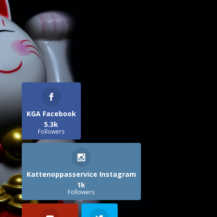
KGA Facebook
5.3k
Followers
Kattenoppasservice Instagram
1k
Followers