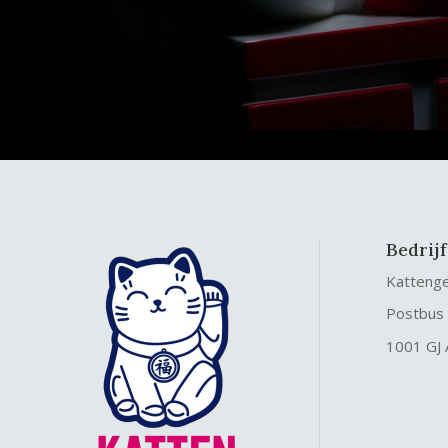
Bedrij
Katteng
Postbus
1001 GJ