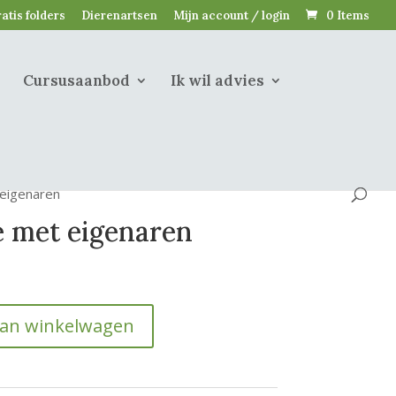
atis folders
Dierenartsen
Mijn account / login
0 Items
Cursusaanbod
Ik wil advies
eigenaren
 met eigenaren
aan winkelwagen