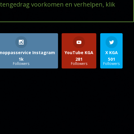
ttengedrag voorkomen en verhelpen, klik
noppasservice Instagram
YouTube KGA
X KGA
1k
281
501
Followers
Followers
Followers