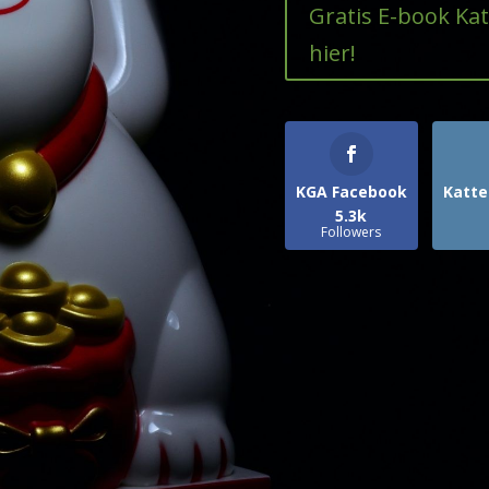
Gratis E-book Ka
hier!
KGA Facebook
Katte
5.3k
Followers