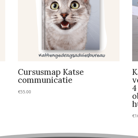
Cursusmap Katse
K
communicatie
v
4
€
55.00
o
h
€
1