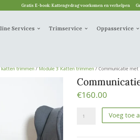
Gratis E-book: Kattengedrag voorkomen en verhelpen
Gr
line Services
Trimservice
Oppasservice
g katten trimmen
/
Module 3 Katten trimmen
/ Communicatie met 
Communicatie
€
160.00
Communicatie
Voeg toe 
met
eigenaren
hoeveelheid