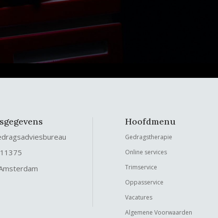
fsgegevens
Hoofdmenu
edragsadviesbureau
Gedragstherapie
 11375
Online services
Trimservice
 Amsterdam
Oppasservice
Vacatures
Algemene Voorwaarden