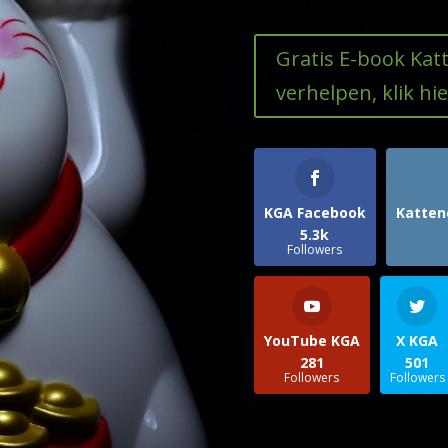
Gratis E-book Ka
verhelpen, klik hie
KGA Facebook
Katten
5.3k
Followers
YouTube KGA
X KGA
281
501
Followers
Followers