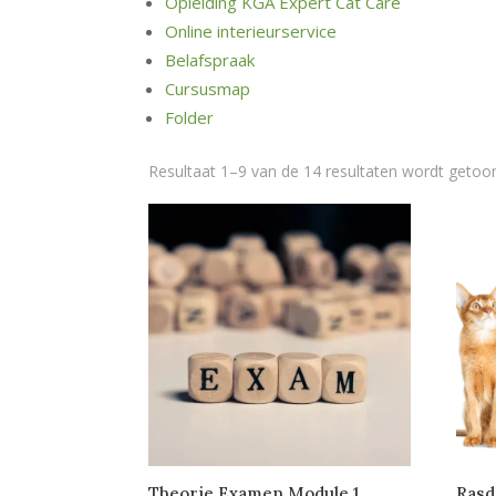
Opleiding KGA Expert Cat Care
Online interieurservice
Belafspraak
Cursusmap
Folder
Resultaat 1–9 van de 14 resultaten wordt getoo
Theorie Examen Module 1
Rasd