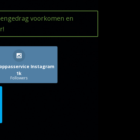
ttengedrag voorkomen en
r!
oppasservice Instagram
1k
Followers