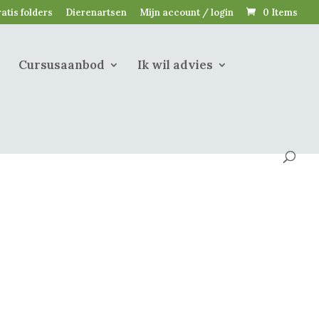
atis folders
Dierenartsen
Mijn account / login
0 Items
Cursusaanbod
Ik wil advies