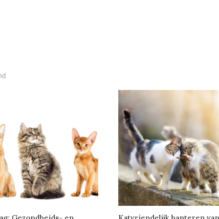
nd
ag: Gezondheids- en
Katvriendelijk hanteren va