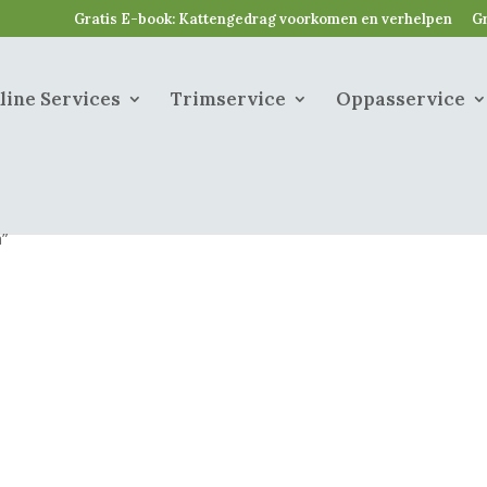
Gratis E-book: Kattengedrag voorkomen en verhelpen
Gr
line Services
Trimservice
Oppasservice
”