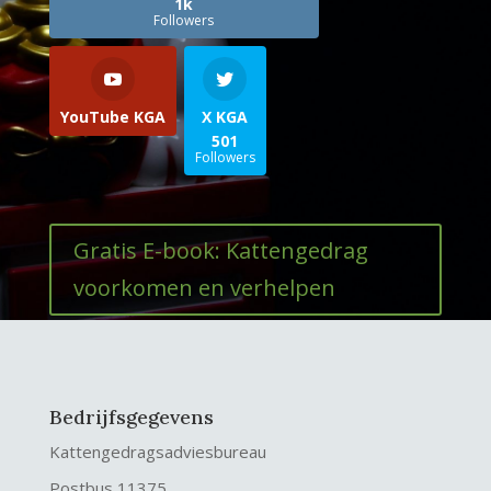
1k
Followers
YouTube KGA
X KGA
501
Followers
Gratis E-book: Kattengedrag
voorkomen en verhelpen
Bedrijfsgegevens
Kattengedragsadviesbureau
Postbus 11375