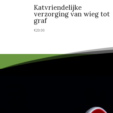
Katvriendelijke
verzorging van wieg tot
graf
€
20.00