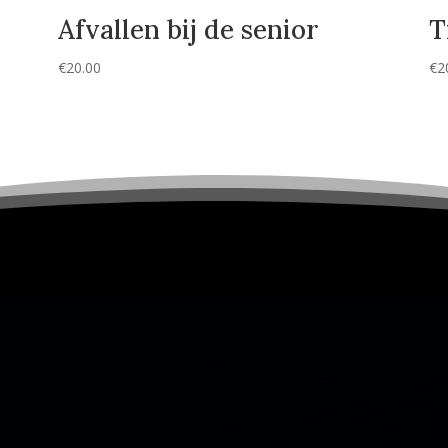
Afvallen bij de senior
T
€
20.00
€
2