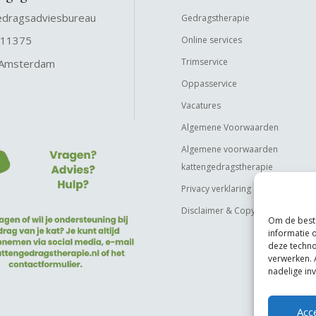
edragsadviesbureau
Gedragstherapie
 11375
Online services
Trimservice
 Amsterdam
Oppasservice
Vacatures
Algemene Voorwaarden
Algemene voorwaarden
kattengedragstherapie
Privacy verklaring
Disclaimer & Copyright
Om de beste
informatie 
deze techno
verwerken. 
nadelige in
Acc