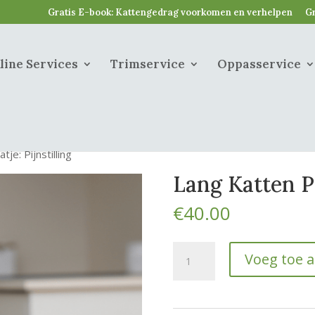
Gratis E-book: Kattengedrag voorkomen en verhelpen
Gr
line Services
Trimservice
Oppasservice
je: Pijnstilling
Lang Katten Pr
€
40.00
Lang
Voeg toe 
Katten
Praatje:
Pijnstilling