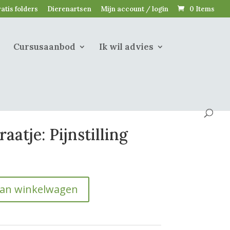
atis folders
Dierenartsen
Mijn account / login
0 Items
Cursusaanbod
Ik wil advies
aatje: Pijnstilling
aan winkelwagen