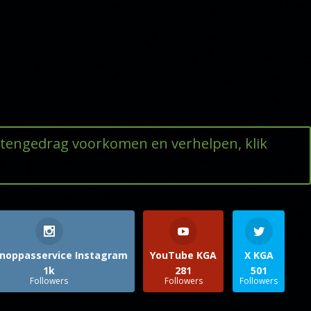
ttengedrag voorkomen en verhelpen, klik
noppasservice Instagram
YouTube KGA
X KGA
1k
281
501
Followers
Followers
Followers