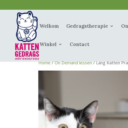
Welkom
Gedragstherapie
On
Winkel
Contact
Home
/
On Demand lessen
/ Lang Katten Praat