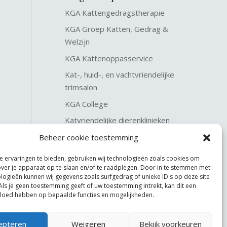
KGA Kattengedragstherapie
KGA Groep Katten, Gedrag &
Welzijn
KGA Kattenoppasservice
Kat-, huid-, en vachtvriendelijke
trimsalon
KGA College
Katvriendelijke dierenklinieken
KGA Katteninterieurservice
Beheer cookie toestemming
 ervaringen te bieden, gebruiken wij technologieën zoals cookies om
over je apparaat op te slaan en/of te raadplegen. Door in te stemmen met
logieën kunnen wij gegevens zoals surfgedrag of unieke ID's op deze site
Als je geen toestemming geeft of uw toestemming intrekt, kan dit een
vloed hebben op bepaalde functies en mogelijkheden.
epteren
Weigeren
Bekijk voorkeuren