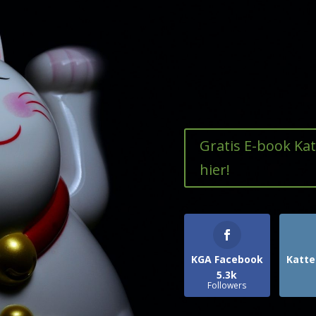
Gratis E-book Ka
hier!
KGA Facebook
Katte
5.3k
Followers