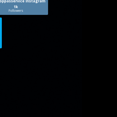
oppasservice Instagram
1k
Followers