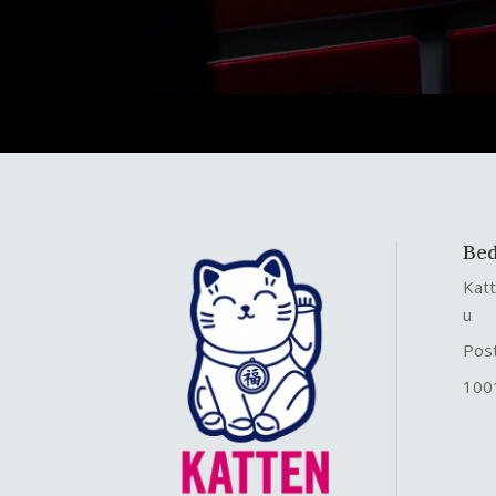
Bed
Kat
u
Pos
100