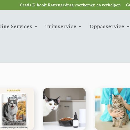
Gratis E-book: Kattengedrag voorkomen en verhelpen
Gr
line Services
Trimservice
Oppasservice