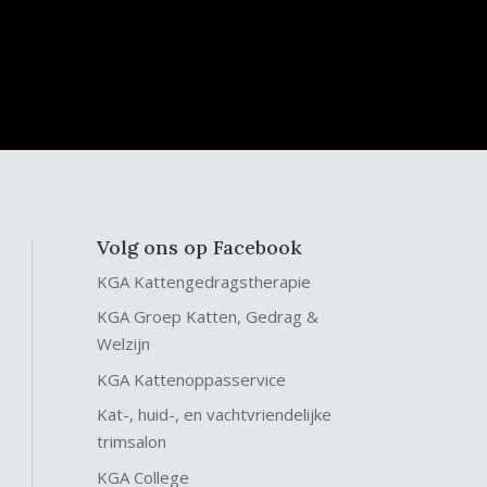
Volg ons op Facebook
KGA Kattengedragstherapie
KGA Groep Katten, Gedrag &
Welzijn
KGA Kattenoppasservice
Kat-, huid-, en vachtvriendelijke
trimsalon
KGA College