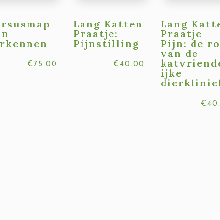
ursusmap
Lang Katten
Lang Katt
jn
Praatje:
Praatje
rkennen
Pijnstilling
Pijn: de ro
van de
katvriend
€
75.00
€
40.00
ijke
dierklinie
€
40