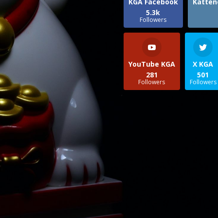
KGA Facebook
Katten
5.3k
Followers
YouTube KGA
X KGA
281
501
Followers
Followers