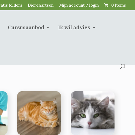
atis folders
Dierenartsen
Mijn account / login
0 Items
Cursusaanbod
Ik wil advies