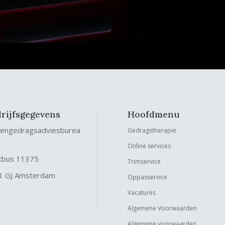
rijfsgegevens
Hoofdmenu
tengedragsadviesburea
Gedragstherapie
Online services
tbus 11375
Trimservice
1 GJ Amsterdam
Oppasservice
Vacatures
Algemene Voorwaarden
Algemene voorwaarden