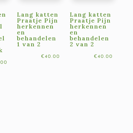
en
Lang katten
Lang katten
Praatje Pijn
Praatje Pijn
l
herkennen
herkennen
en
en
el
behandelen
behandelen
1 van 2
2 van 2
k
€
40.00
€
40.00
.00