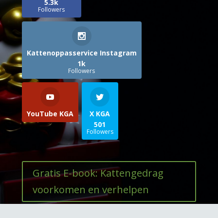
5.3k
Followers
Kattenoppasservice Instagram
1k
Followers
YouTube KGA
X KGA
501
Followers
Gratis E-book: Kattengedrag
voorkomen en verhelpen