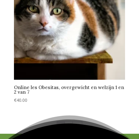
Online les Obesitas, overgewicht en welzijn 1 en
2 van 7
€
40.00
1
2
→