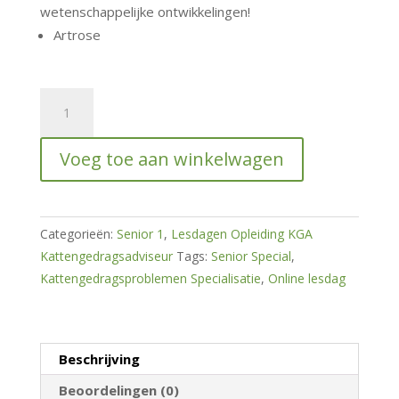
wetenschappelijke ontwikkelingen!
Artrose
Online
lesdag
Senior
Voeg toe aan winkelwagen
Special
1
Goed
welzijn
Categorieën:
Senior 1
,
Lesdagen Opleiding KGA
voor
Kattengedragsadviseur
Tags:
Senior Special
,
de
Kattengedragsproblemen Specialisatie
,
Online lesdag
senior
kat
(1
Beschrijving
les
online)
Beoordelingen (0)