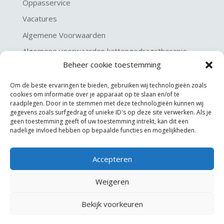
Oppasservice
Vacatures
Algemene Voorwaarden
Algemene voorwaarden kattengedragstherapie
Beheer cookie toestemming
Privacy verklaring
Disclaimer & Copyright
Om de beste ervaringen te bieden, gebruiken wij technologieën zoals
cookies om informatie over je apparaat op te slaan en/of te
raadplegen. Door in te stemmen met deze technologieën kunnen wij
gegevens zoals surfgedrag of unieke ID's op deze site verwerken. Als je
geen toestemming geeft of uw toestemming intrekt, kan dit een
nadelige invloed hebben op bepaalde functies en mogelijkheden.
Accepteren
©
KGA Kattengedragsadviesbureau
Weigeren
Website made by
JoSiJo / Joost van Riel
Bekijk voorkeuren