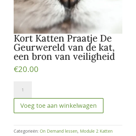
Kort Katten Praatje De
Geurwereld van de kat,
een bron van veiligheid
€
20.00
Kort
Katten
Praatje
Voeg toe aan winkelwagen
De
Geurwereld
van
de
Categorieën:
On Demand lessen
,
Module 2 Katten