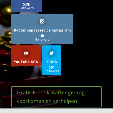
5.3k
Followers
Kattenoppasservice Instagram
1k
Followers
YouTube KGA
X KGA
501
Followers
Gratis E-book: Kattengedrag
voorkomen en verhelpen