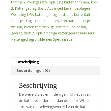
kat,
trimmen
,
Voortgezette opleiding katten trimmen
,
Blok
een
2: Kattengedrag Basic Advanced Level
,
Lesdagen
bron
Opleiding KGA Kattengedragsadviseur
,
Korte Katten
van
Praatjes
Tags:
on demand les
,
kort kattenpraatje
,
veiligheid
welzijn
,
katten trimmen
,
geurwereld van de kat
,
hoeveelheid
gedrag
,
blok 2
,
opleiding kga kattengedragsadviseur
,
Kattengedragsproblemen Specialisatie
Beschrijving
Beoordelingen (0)
Beschrijving
De wereld ziet er in de ogen (of neus) van
de kat heel anders uit dan de onze. Wil je
iets van de belevingswereld van de kat