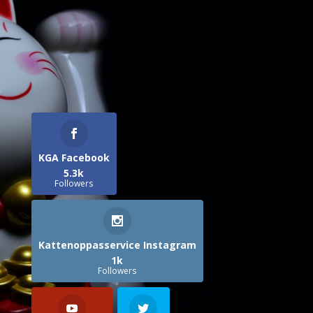
KGA Facebook
5.3k
Followers
Kattenoppasservice Instagram
1k
Followers