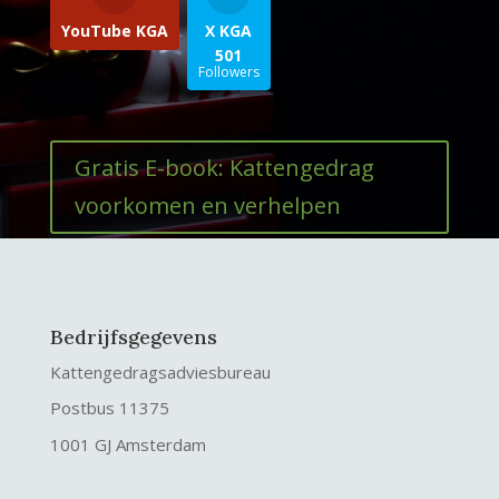
YouTube KGA
X KGA
501
Followers
Gratis E-book: Kattengedrag
voorkomen en verhelpen
Bedrijfsgegevens
Kattengedragsadviesbureau
Postbus 11375
1001 GJ Amsterdam