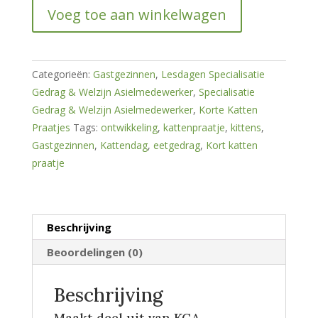
kittens
Voeg toe aan winkelwagen
hoeveelheid
Categorieën:
Gastgezinnen
,
Lesdagen Specialisatie
Gedrag & Welzijn Asielmedewerker
,
Specialisatie
Gedrag & Welzijn Asielmedewerker
,
Korte Katten
Praatjes
Tags:
ontwikkeling
,
kattenpraatje
,
kittens
,
Gastgezinnen
,
Kattendag
,
eetgedrag
,
Kort katten
praatje
Beschrijving
Beoordelingen (0)
Beschrijving
Maakt deel uit van KGA