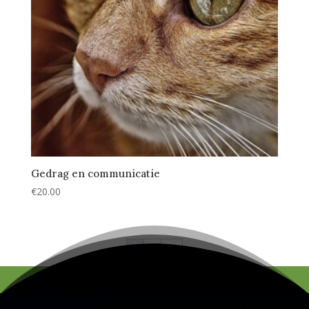
Gedrag en communicatie
€
20.00
1
2
→