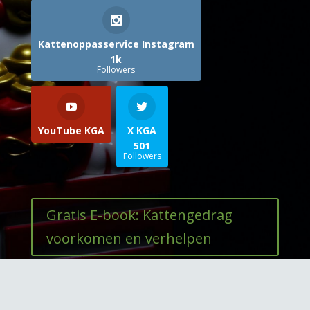
Kattenoppasservice Instagram
1k
Followers
YouTube KGA
X KGA
501
Followers
Gratis E-book: Kattengedrag
voorkomen en verhelpen