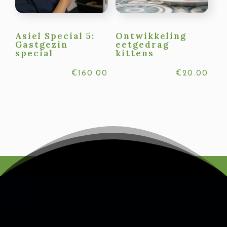
Asiel Special 5:
Ontwikkeling
Gastgezin
eetgedrag
special
kittens
€
160.00
€
20.00