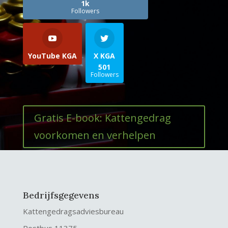
1k
Followers
YouTube KGA
X KGA
501
Followers
Gratis E-book: Kattengedrag
voorkomen en verhelpen
Bedrijfsgegevens
Kattengedragsadviesbureau
Postbus 11375