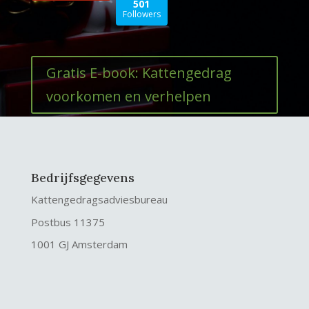
501
Followers
Gratis E-book: Kattengedrag
voorkomen en verhelpen
Bedrijfsgegevens
Kattengedragsadviesbureau
Postbus 11375
1001 GJ Amsterdam