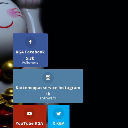
KGA Facebook
5.3k
Followers
Kattenoppasservice Instagram
1k
Followers
YouTube KGA
X KGA