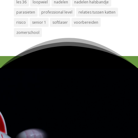
les 36
loopwiel
nadelen
nadelen halsbandje
parasieten
professional level
relaties tussen katten
risico
senior 1
softlaser
voorbereiden
zomerschool