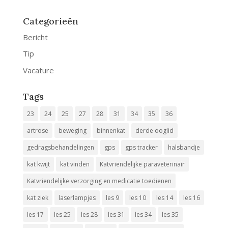
Categorieën
Bericht
Tip
Vacature
Tags
23
24
25
27
28
31
34
35
36
artrose
beweging
binnenkat
derde ooglid
gedragsbehandelingen
gps
gps tracker
halsbandje
kat kwijt
kat vinden
Katvriendelijke paraveterinair
Katvriendelijke verzorging en medicatie toedienen
kat ziek
laserlampjes
les 9
les 10
les 14
les 16
les 17
les 25
les 28
les 31
les 34
les 35