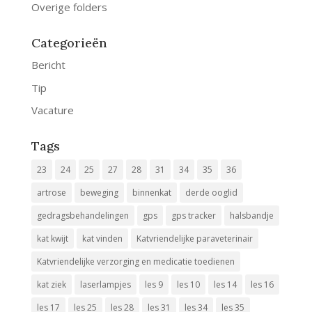
Overige folders
Categorieën
Bericht
Tip
Vacature
Tags
23
24
25
27
28
31
34
35
36
artrose
beweging
binnenkat
derde ooglid
gedragsbehandelingen
gps
gps tracker
halsbandje
kat kwijt
kat vinden
Katvriendelijke paraveterinair
Katvriendelijke verzorging en medicatie toedienen
kat ziek
laserlampjes
les 9
les 10
les 14
les 16
les 17
les 25
les 28
les 31
les 34
les 35