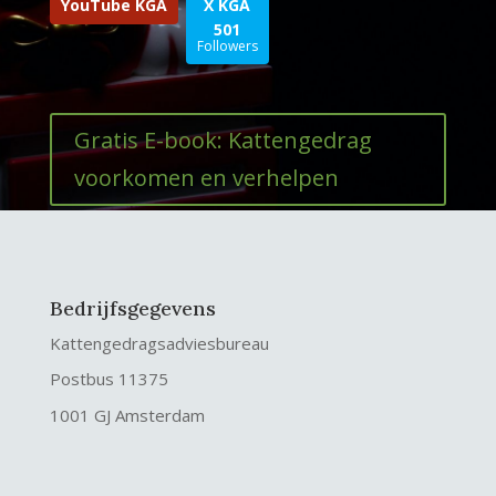
YouTube KGA
X KGA
501
Followers
Gratis E-book: Kattengedrag
voorkomen en verhelpen
Bedrijfsgegevens
Kattengedragsadviesbureau
Postbus 11375
1001 GJ Amsterdam