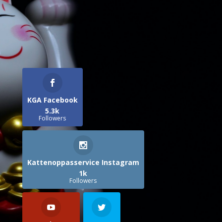
KGA Facebook
5.3k
Followers
Kattenoppasservice Instagram
1k
Followers