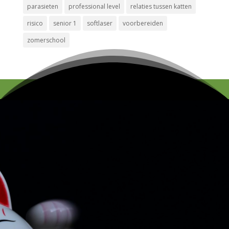
parasieten
professional level
relaties tussen katten
risico
senior 1
softlaser
voorbereiden
zomerschool