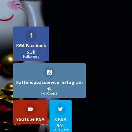
KGA Facebook
5.3k
Followers
Kattenoppasservice Instagram
1k
Followers
YouTube KGA
X KGA
501
Followers