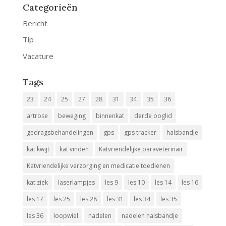
Categorieën
Bericht
Tip
Vacature
Tags
23
24
25
27
28
31
34
35
36
artrose
beweging
binnenkat
derde ooglid
gedragsbehandelingen
gps
gps tracker
halsbandje
kat kwijt
kat vinden
Katvriendelijke paraveterinair
Katvriendelijke verzorging en medicatie toedienen
kat ziek
laserlampjes
les 9
les 10
les 14
les 16
les 17
les 25
les 28
les 31
les 34
les 35
les 36
loopwiel
nadelen
nadelen halsbandje