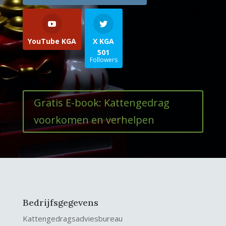
YouTube KGA
X KGA
501
Followers
Gratis E-book: Kattengedrag
voorkomen en verhelpen
Bedrijfsgegevens
Kattengedragsadviesbureau