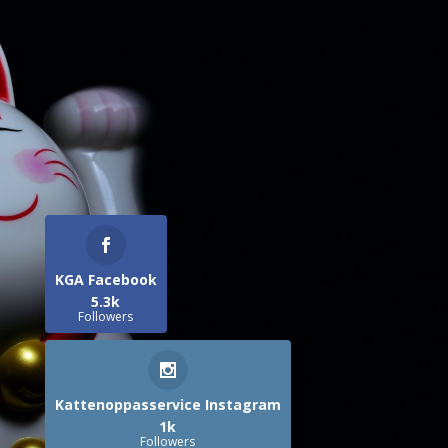
KGA Facebook
5.3k
Followers
Kattenoppasservice Instagram
1k
Followers