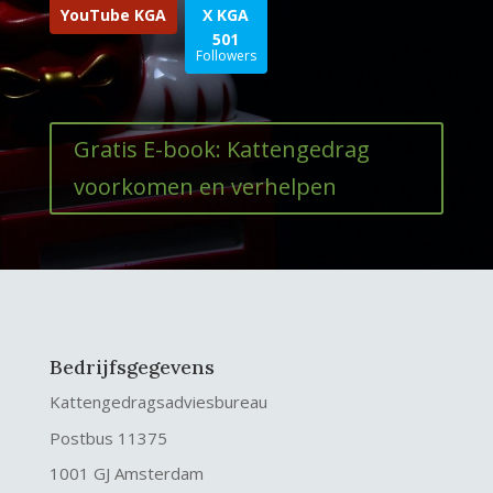
YouTube KGA
X KGA
501
Followers
Gratis E-book: Kattengedrag
voorkomen en verhelpen
Bedrijfsgegevens
Kattengedragsadviesbureau
Postbus 11375
1001 GJ Amsterdam