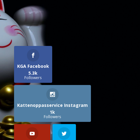
KGA Facebook
5.3k
Followers
Kattenoppasservice Instagram
1k
Followers