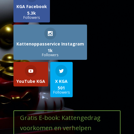
KGA Facebook
5.3k
Followers
Kattenoppasservice Instagram
1k
Followers
YouTube KGA
X KGA
501
Followers
Gratis E-book: Kattengedrag
voorkomen en verhelpen