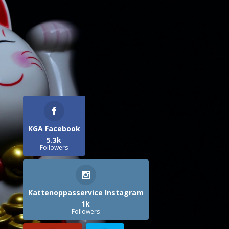
KGA Facebook
5.3k
Followers
Kattenoppasservice Instagram
1k
Followers