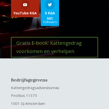
YouTube KGA
X KGA
501
Followers
Gratis E-book: Kattengedrag
voorkomen en verhelpen
Bedrijfsgegevens
Kattengedragsadviesbureau
Postbus 11375
1001 GJ Amsterdam