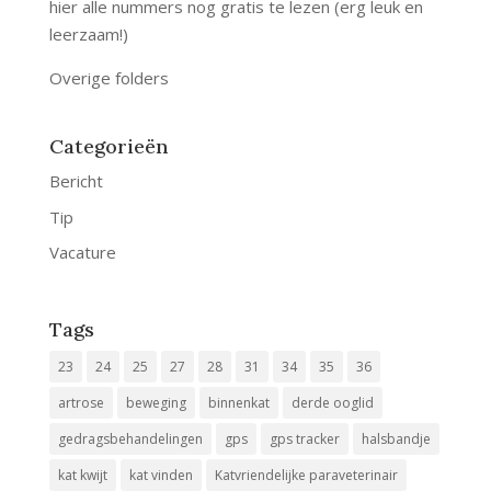
hier alle nummers nog gratis te lezen (erg leuk en
leerzaam!)
Overige folders
Categorieën
Bericht
Tip
Vacature
Tags
23
24
25
27
28
31
34
35
36
artrose
beweging
binnenkat
derde ooglid
gedragsbehandelingen
gps
gps tracker
halsbandje
kat kwijt
kat vinden
Katvriendelijke paraveterinair