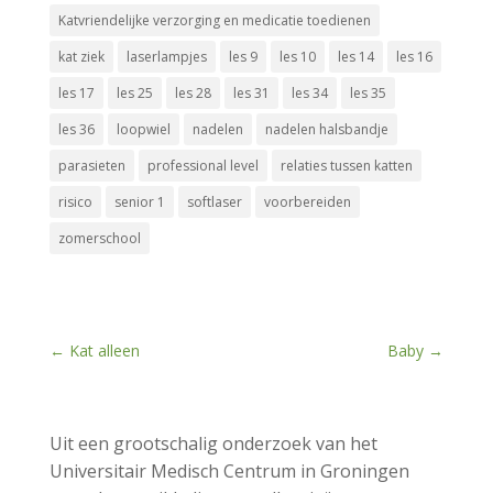
Katvriendelijke verzorging en medicatie toedienen
kat ziek
laserlampjes
les 9
les 10
les 14
les 16
les 17
les 25
les 28
les 31
les 34
les 35
les 36
loopwiel
nadelen
nadelen halsbandje
parasieten
professional level
relaties tussen katten
risico
senior 1
softlaser
voorbereiden
zomerschool
←
Kat alleen
Baby
→
Uit een grootschalig onderzoek van het
Universitair Medisch Centrum in Groningen