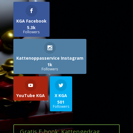
KGA Facebook
5.3k
Followers
Kattenoppasservice Instagram
1k
Followers
YouTube KGA
X KGA
501
Followers
Gratis E-book: Kattengedrag