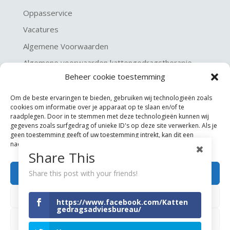
Oppasservice
Vacatures
Algemene Voorwaarden
Algemene voorwaarden kattengedragstherapie
Beheer cookie toestemming
Privacy verklaring
Disclaimer & Copyright
Om de beste ervaringen te bieden, gebruiken wij technologieën zoals
cookies om informatie over je apparaat op te slaan en/of te
raadplegen. Door in te stemmen met deze technologieën kunnen wij
gegevens zoals surfgedrag of unieke ID's op deze site verwerken. Als je
geen toestemming geeft of uw toestemming intrekt, kan dit een
nadelige invloed hebben op bepaalde functies en mogelijkheden.
Share This
Accepteren
Share this post with your friends!
©
KGA Kattengedragsadviesbureau
Weigeren
https://www.facebook.com/Katten
Website made by
JoSiJo / Joost van Riel
gedragsadviesbureau/
Bekijk voorkeuren