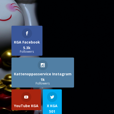
KGA Facebook
5.3k
Followers
Kattenoppasservice Instagram
1k
Followers
YouTube KGA
X KGA
501