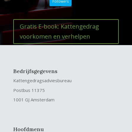
Followers
Gratis E-book: Kattengedrag
voorkomen en verhelpen
Bedrijfsgegevens
Kattengedragsadviesbureau
Postbus 11375
1001 GJ Amsterdam
Hoofdmenu