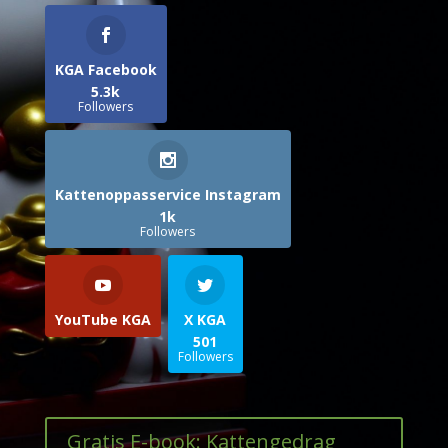
KGA Facebook
5.3k
Followers
Kattenoppasservice Instagram
1k
Followers
YouTube KGA
X KGA
501
Followers
Gratis E-book: Kattengedrag