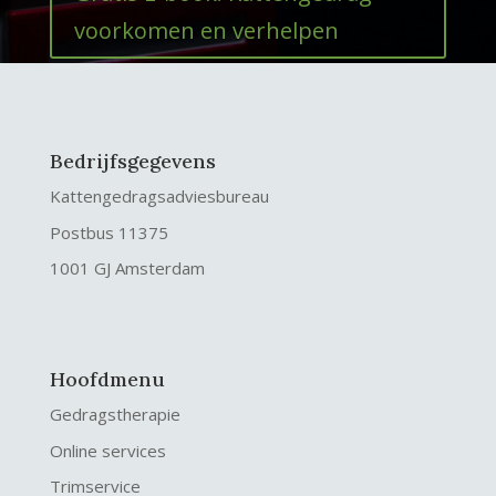
voorkomen en verhelpen
Bedrijfsgegevens
Kattengedragsadviesbureau
Postbus 11375
1001 GJ Amsterdam
Hoofdmenu
Gedragstherapie
Online services
Trimservice