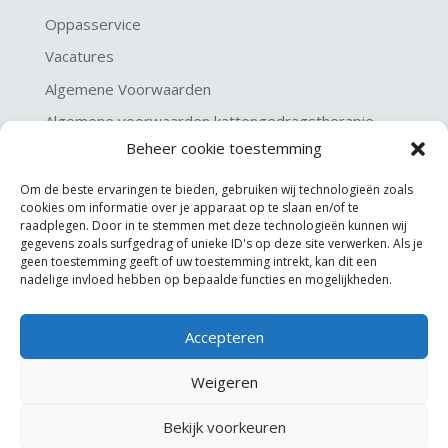
Oppasservice
Vacatures
Algemene Voorwaarden
Algemene voorwaarden kattengedragstherapie
Beheer cookie toestemming
Privacy verklaring
Disclaimer & Copyright
Om de beste ervaringen te bieden, gebruiken wij technologieën zoals
cookies om informatie over je apparaat op te slaan en/of te
raadplegen. Door in te stemmen met deze technologieën kunnen wij
gegevens zoals surfgedrag of unieke ID's op deze site verwerken. Als je
geen toestemming geeft of uw toestemming intrekt, kan dit een
nadelige invloed hebben op bepaalde functies en mogelijkheden.
Accepteren
©
KGA Kattengedragsadviesbureau
Weigeren
Website made by
JoSiJo / Joost van Riel
Bekijk voorkeuren