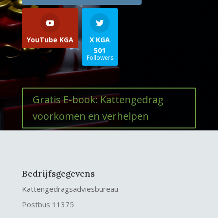
YouTube KGA
X KGA
501
Followers
Gratis E-book: Kattengedrag
voorkomen en verhelpen
Bedrijfsgegevens
Kattengedragsadviesbureau
Postbus 11375