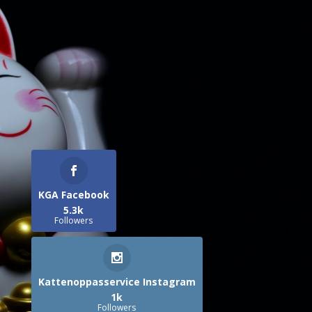
KGA Facebook
5.3k
Followers
Kattenoppasservice Instagram
1k
Followers