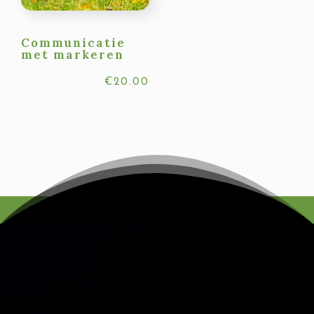
Communicatie
met markeren
€
20.00