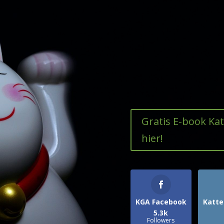
Gratis E-book Ka
hier!
KGA Facebook
Katte
5.3k
Followers