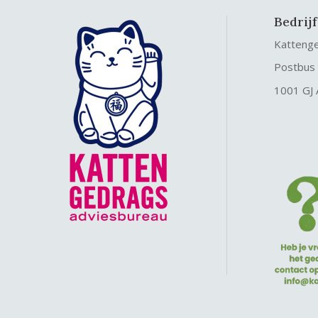
Bedrij
Katteng
Postbus
1001 GJ