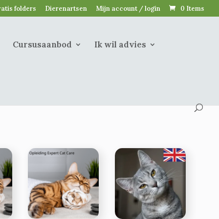
atis folders
Dierenartsen
Mijn account / login
0 Items
Cursusaanbod
Ik wil advies