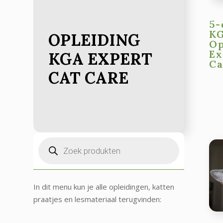
5-
K
OPLEIDING
Op
Ex
KGA EXPERT
Ca
CAT CARE
Producten
zoeken
In dit menu kun je alle opleidingen, katten
praatjes en lesmateriaal terugvinden: