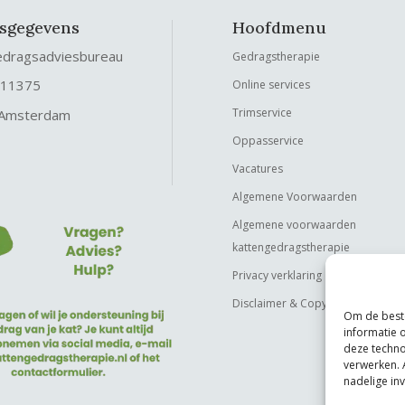
fsgegevens
Hoofdmenu
edragsadviesbureau
Gedragstherapie
 11375
Online services
Trimservice
 Amsterdam
Oppasservice
Vacatures
Algemene Voorwaarden
Algemene voorwaarden
kattengedragstherapie
Privacy verklaring
Disclaimer & Copyright
Om de beste
informatie 
deze techno
verwerken. 
nadelige in