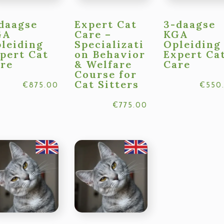
daagse
Expert Cat
3-daagse
GA
Care –
KGA
leiding
Specializati
Opleiding
pert Cat
on Behavior
Expert Ca
re
& Welfare
Care
Course for
Cat Sitters
€
875.00
€
550
€
775.00