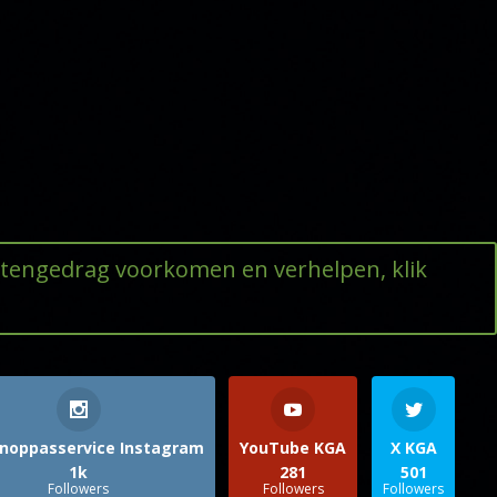
ttengedrag voorkomen en verhelpen, klik
noppasservice Instagram
YouTube KGA
X KGA
1k
281
501
Followers
Followers
Followers