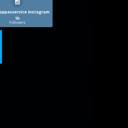
oppasservice Instagram
1k
Followers