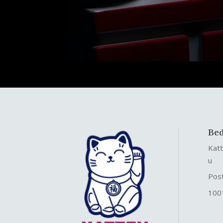
Bed
Kat
u
Pos
100