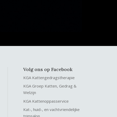
Volg ons op Facebook
KGA Kattengedragstherapie
KGA Groep Katten, Gedrag &
Welzijn
KGA Kattenoppasservice
Kat-, huid-, en vachtvriendelijke
trimsalon