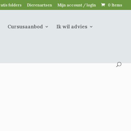
atis folders
Dierenartsen
Mijn account / login
0 Items
Cursusaanbod
Ik wil advies