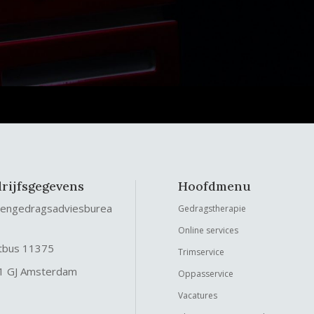
rijfsgegevens
Hoofdmenu
tengedragsadviesburea
Gedragstherapie
Online services
tbus 11375
Trimservice
1 GJ Amsterdam
Oppasservice
Vacatures