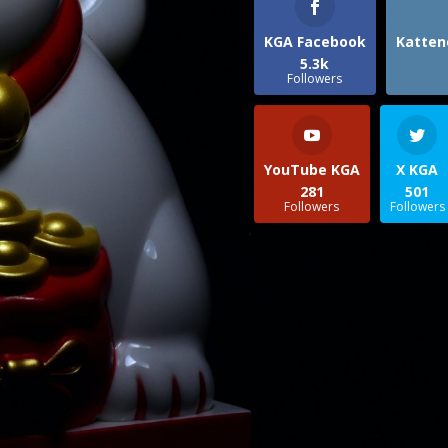
KGA Facebook
Katten
5.3k
Followers
YouTube KGA
X KGA
281
501
Followers
Followers