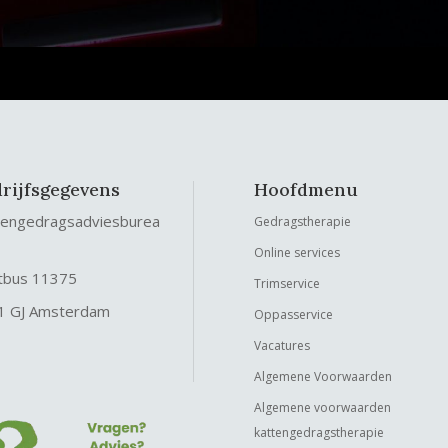
rijfsgegevens
Hoofdmenu
tengedragsadviesburea
Gedragstherapie
Online services
tbus 11375
Trimservice
1 GJ Amsterdam
Oppasservice
Vacatures
Algemene Voorwaarden
Algemene voorwaarden
kattengedragstherapie