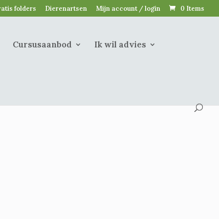
atis folders
Dierenartsen
Mijn account / login
0 Items
Cursusaanbod
Ik wil advies