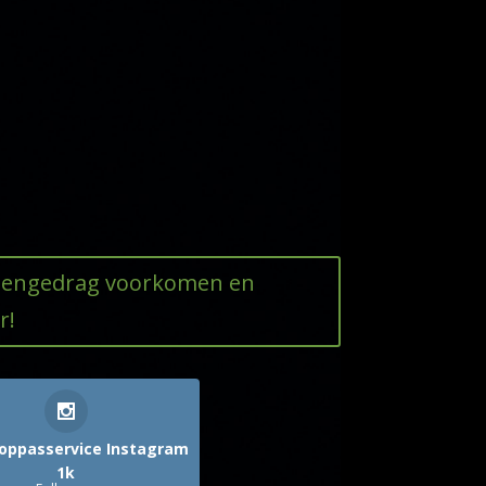
ttengedrag voorkomen en
r!
oppasservice Instagram
1k