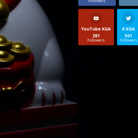
Followers
YouTube KGA
X KGA
281
501
Followers
Followers