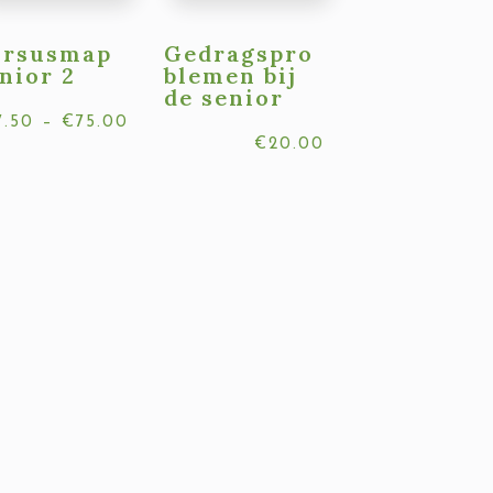
ursusmap
Gedragspro
nior 2
blemen bij
de senior
Prijsklasse:
7.50
–
€
75.00
€
20.00
€17.50
tot
€75.00