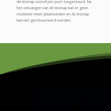
de lesmap vooraf per post toegestuurd. Na
het ontvangen van de lesmap kan er geen
restitutie meer plaatsvinden en de lesmap
kan niet geretourneerd worden.