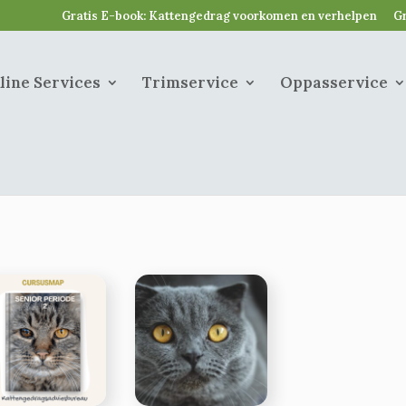
Gratis E-book: Kattengedrag voorkomen en verhelpen
Gr
line Services
Trimservice
Oppasservice