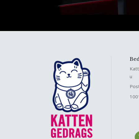
Bed
Kat
u
Pos
100