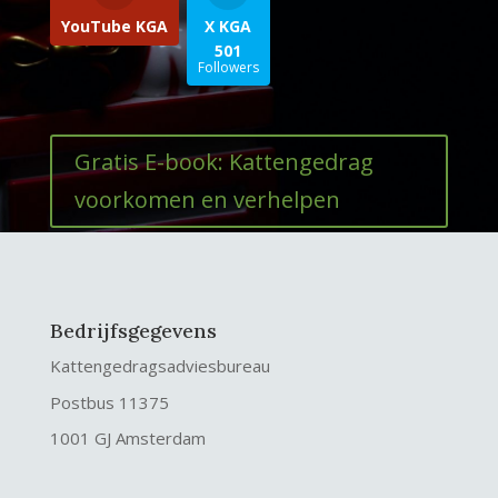
YouTube KGA
X KGA
501
Followers
Gratis E-book: Kattengedrag
voorkomen en verhelpen
Bedrijfsgegevens
Kattengedragsadviesbureau
Postbus 11375
1001 GJ Amsterdam