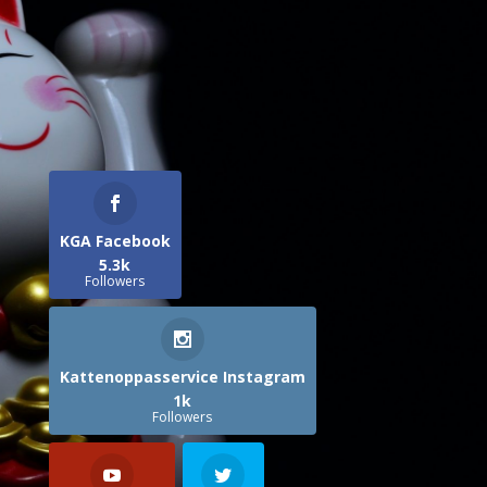
KGA Facebook
5.3k
Followers
Kattenoppasservice Instagram
1k
Followers