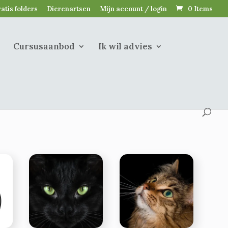
atis folders
Dierenartsen
Mijn account / login
0 Items
Cursusaanbod
Ik wil advies