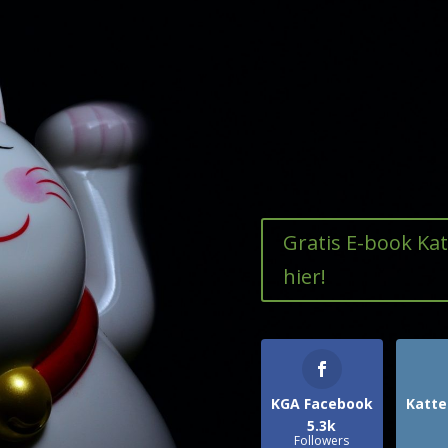
Gratis E-book Ka
hier!
KGA Facebook
Katte
5.3k
Followers