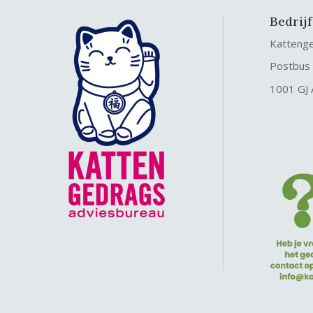
Bedrij
Katteng
Postbus
1001 GJ