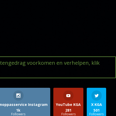
ttengedrag voorkomen en verhelpen, klik
noppasservice Instagram
YouTube KGA
X KGA
1k
281
501
Followers
Followers
Followers