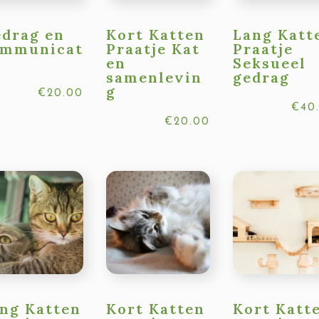
drag en
Kort Katten
Lang Katt
ommunicat
Praatje Kat
Praatje
en
Seksueel
samenlevin
gedrag
g
€
20.00
€
40
€
20.00
ng Katten
Kort Katten
Kort Katt