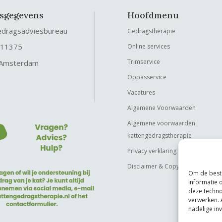
fsgegevens
Hoofdmenu
edragsadviesbureau
Gedragstherapie
 11375
Online services
Trimservice
 Amsterdam
Oppasservice
Vacatures
Algemene Voorwaarden
Algemene voorwaarden
kattengedragstherapie
Privacy verklaring
Disclaimer & Copyright
Om de beste
informatie 
deze techno
verwerken. 
nadelige in