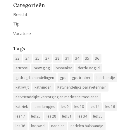
Categorieën
Bericht
Tip
Vacature
Tags
23
24
25
27
28
31
34
35
36
artrose
beweging
binnenkat
derde ooglid
gedragsbehandelingen
gps
gps tracker
halsbandje
kat kwijt
kat vinden
Katvriendelijke paraveterinair
Katvriendelijke verzorging en medicatie toedienen
kat ziek
laserlampjes
les 9
les 10
les 14
les 16
les 17
les 25
les 28
les 31
les 34
les 35
les 36
loopwiel
nadelen
nadelen halsbandje