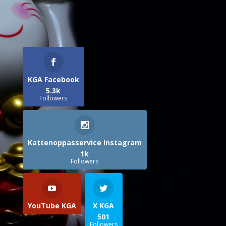
KGA Facebook
5.3k
Followers
Kattenoppasservice Instagram
1k
Followers
YouTube KGA
X KGA
501
Followers