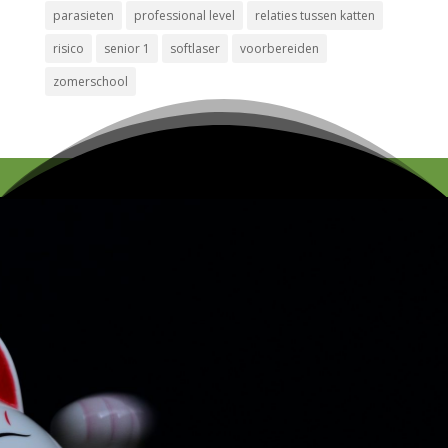
parasieten
professional level
relaties tussen katten
risico
senior 1
softlaser
voorbereiden
zomerschool