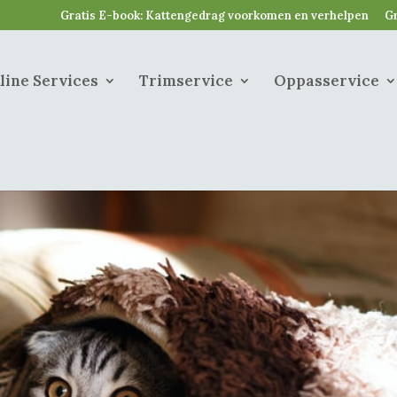
Gratis E-book: Kattengedrag voorkomen en verhelpen
Gr
line Services
Trimservice
Oppasservice