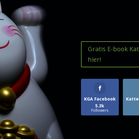
Gratis E-book Ka
hier!
KGA Facebook
Katte
5.3k
Followers