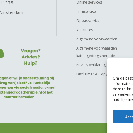
 11375
Online services
Trimservice
 Amsterdam
Oppasservice
Vacatures
Algemene Voorwaarden
Algemene voorwaarden
kattengedragstherapie
Privacy verklaring
Disclaimer & Copyright
Om de beste
informatie 
deze techno
verwerken. 
nadelige in
Acc