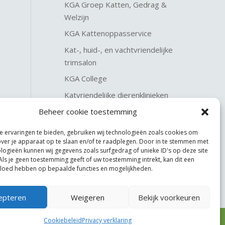
KGA Groep Katten, Gedrag &
Welzijn
KGA Kattenoppasservice
Kat-, huid-, en vachtvriendelijke
trimsalon
KGA College
Katvriendelijke dierenklinieken
KGA Katteninterieurservice
Beheer cookie toestemming
 ervaringen te bieden, gebruiken wij technologieën zoals cookies om
over je apparaat op te slaan en/of te raadplegen. Door in te stemmen met
logieën kunnen wij gegevens zoals surfgedrag of unieke ID's op deze site
Als je geen toestemming geeft of uw toestemming intrekt, kan dit een
vloed hebben op bepaalde functies en mogelijkheden.
epteren
Weigeren
Bekijk voorkeuren
Cookiebeleid
Privacy verklaring
Website made by
JoSiJo / Joost van Riel