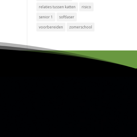
relaties tussen katten
risico
senior 1
softlaser
voorbereiden
zomerschool