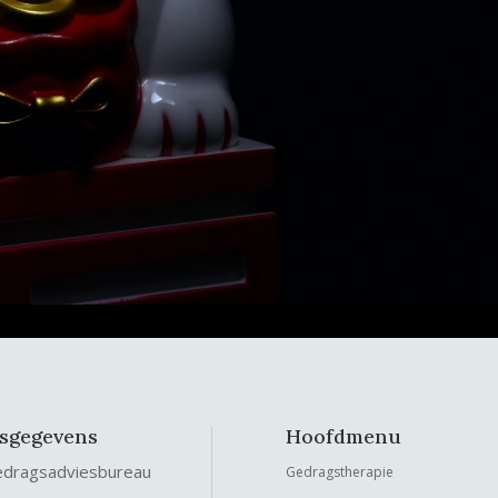
fsgegevens
Hoofdmenu
edragsadviesbureau
Gedragstherapie