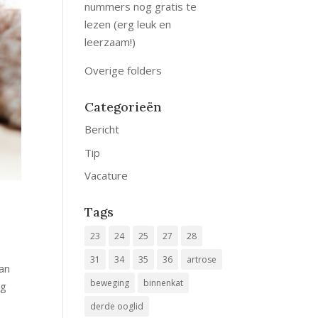
nummers nog gratis te
lezen (erg leuk en
leerzaam!)
Overige folders
Categorieën
Bericht
Tip
Vacature
Tags
23
24
25
27
28
31
34
35
36
artrose
aan
beweging
binnenkat
ng
derde ooglid