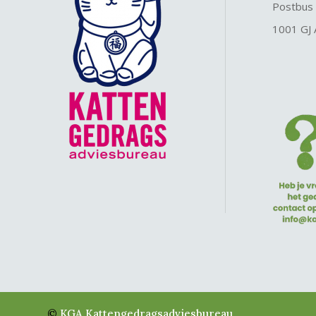
Postbus
1001 GJ
©
KGA Kattengedragsadviesbureau