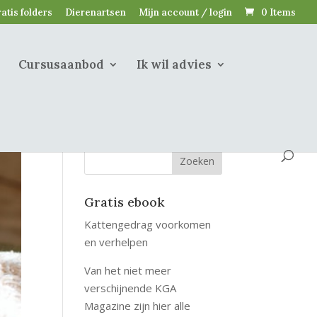
atis folders
Dierenartsen
Mijn account / login
0 Items
Cursusaanbod
Ik wil advies
Gratis ebook
Kattengedrag voorkomen
en verhelpen
Van het niet meer
verschijnende KGA
Magazine zijn hier alle