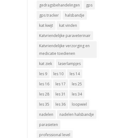
gedragsbehandelingen
gps
gps tracker
halsbandje
kat kwijt
kat vinden
Katvriendelijke paraveterinair
Katvriendelijke verzorging en
medicatie toedienen
kat ziek
laserlampjes
les 9
les 10
les 14
les 16
les 17
les 25
les 28
les 31
les 34
les 35
les 36
loopwiel
nadelen
nadelen halsbandje
parasieten
professional level