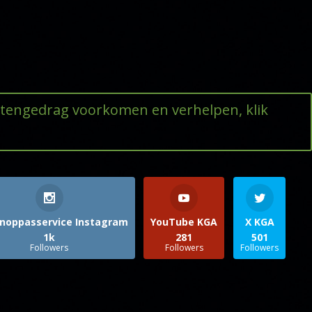
ttengedrag voorkomen en verhelpen, klik
noppasservice Instagram
YouTube KGA
X KGA
1k
281
501
Followers
Followers
Followers