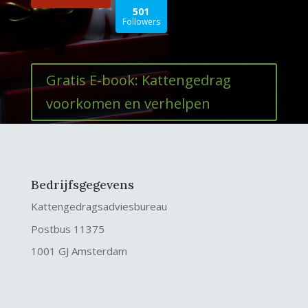
501
Followers
Gratis E-book: Kattengedrag
voorkomen en verhelpen
Bedrijfsgegevens
Kattengedragsadviesbureau
Postbus 11375
1001 GJ Amsterdam