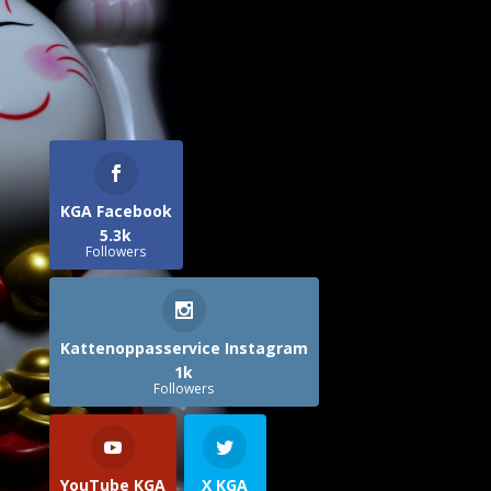
KGA Facebook
5.3k
Followers
Kattenoppasservice Instagram
1k
Followers
YouTube KGA
X KGA