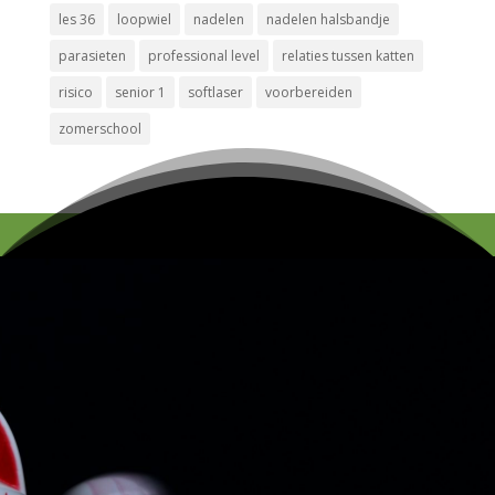
les 36
loopwiel
nadelen
nadelen halsbandje
parasieten
professional level
relaties tussen katten
risico
senior 1
softlaser
voorbereiden
zomerschool