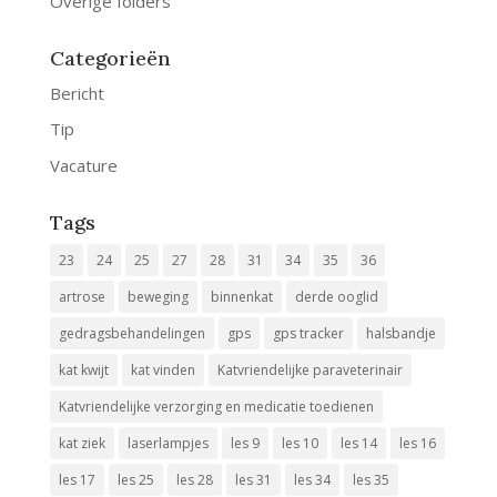
Overige folders
Categorieën
Bericht
Tip
Vacature
Tags
23
24
25
27
28
31
34
35
36
artrose
beweging
binnenkat
derde ooglid
gedragsbehandelingen
gps
gps tracker
halsbandje
kat kwijt
kat vinden
Katvriendelijke paraveterinair
Katvriendelijke verzorging en medicatie toedienen
kat ziek
laserlampjes
les 9
les 10
les 14
les 16
les 17
les 25
les 28
les 31
les 34
les 35