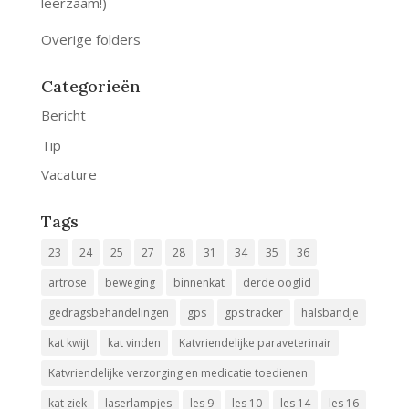
leerzaam!)
Overige folders
Categorieën
Bericht
Tip
Vacature
Tags
23
24
25
27
28
31
34
35
36
artrose
beweging
binnenkat
derde ooglid
gedragsbehandelingen
gps
gps tracker
halsbandje
kat kwijt
kat vinden
Katvriendelijke paraveterinair
Katvriendelijke verzorging en medicatie toedienen
kat ziek
laserlampjes
les 9
les 10
les 14
les 16