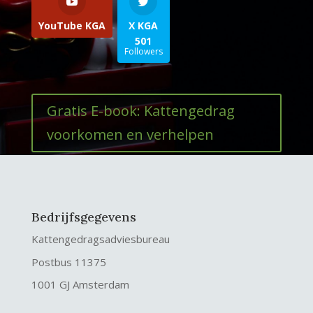
YouTube KGA
X KGA
501
Followers
Gratis E-book: Kattengedrag
voorkomen en verhelpen
Bedrijfsgegevens
Kattengedragsadviesbureau
Postbus 11375
1001 GJ Amsterdam