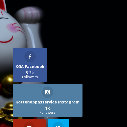
KGA Facebook
5.3k
Followers
Kattenoppasservice Instagram
1k
Followers