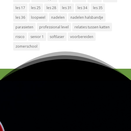
les 17
les 25
les 28
les 31
les 34
les 35
les 36
loopwiel
nadelen
nadelen halsbandje
parasieten
professional level
relaties tussen katten
risico
senior 1
softlaser
voorbereiden
zomerschool