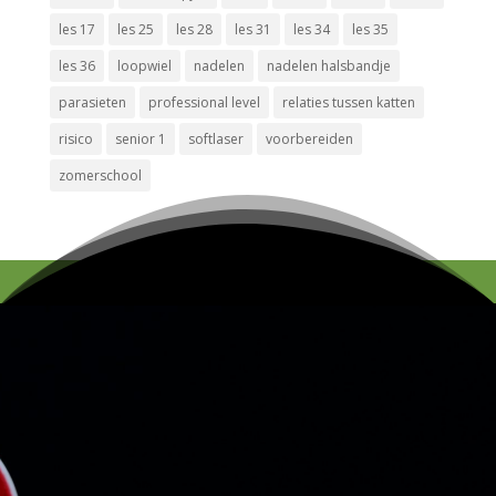
les 17
les 25
les 28
les 31
les 34
les 35
les 36
loopwiel
nadelen
nadelen halsbandje
parasieten
professional level
relaties tussen katten
risico
senior 1
softlaser
voorbereiden
zomerschool