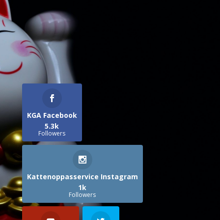
KGA Facebook
5.3k
Followers
Kattenoppasservice Instagram
1k
Followers