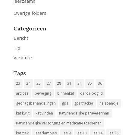
leerzaam!)
Overige folders
Categorieën
Bericht
Tip
Vacature
Tags
23
24
25
27
28
31
34
35
36
artrose
beweging
binnenkat
derde ooglid
gedragsbehandelingen
gps
gps tracker
halsbandje
kat kwijt
kat vinden
Katvriendelijke paraveterinair
Katvriendelijke verzorging en medicatie toedienen
kat ziek
laserlampjes
les 9
les 10
les 14
les 16