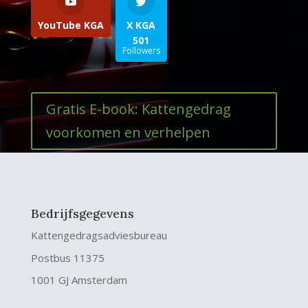
YouTube KGA
X KGA
501
Followers
Gratis E-book: Kattengedrag
voorkomen en verhelpen
Bedrijfsgegevens
Kattengedragsadviesbureau
Postbus 11375
1001 GJ Amsterdam