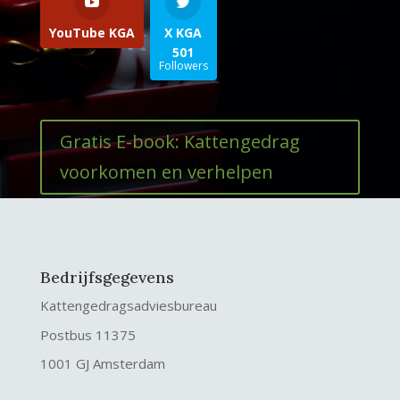
YouTube KGA
X KGA
501
Followers
Gratis E-book: Kattengedrag
voorkomen en verhelpen
Bedrijfsgegevens
Kattengedragsadviesbureau
Postbus 11375
1001 GJ Amsterdam