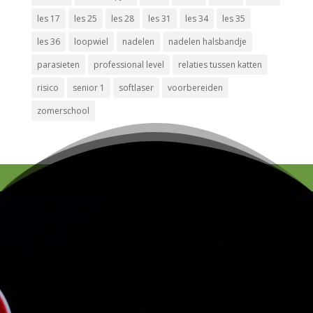
les 17
les 25
les 28
les 31
les 34
les 35
les 36
loopwiel
nadelen
nadelen halsbandje
parasieten
professional level
relaties tussen katten
risico
senior 1
softlaser
voorbereiden
zomerschool