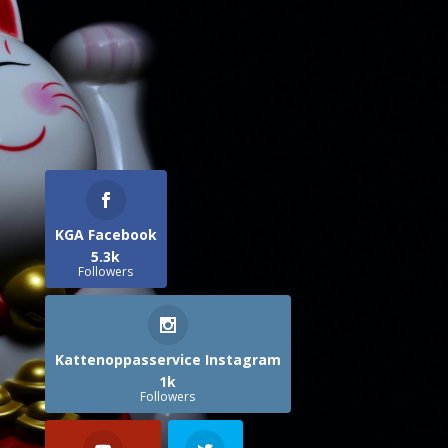
KGA Facebook
5.3k
Followers
Kattenoppasservice Instagram
1k
Followers