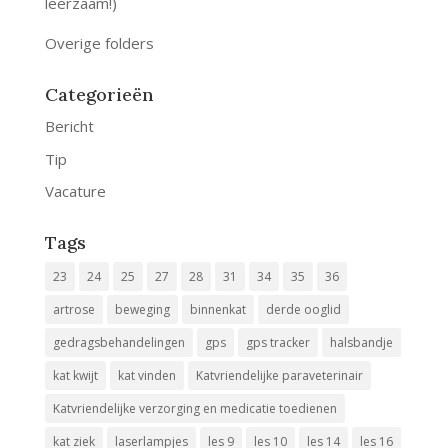
leerzaam!)
Overige folders
Categorieën
Bericht
Tip
Vacature
Tags
23
24
25
27
28
31
34
35
36
artrose
beweging
binnenkat
derde ooglid
gedragsbehandelingen
gps
gps tracker
halsbandje
kat kwijt
kat vinden
Katvriendelijke paraveterinair
Katvriendelijke verzorging en medicatie toedienen
kat ziek
laserlampjes
les 9
les 10
les 14
les 16