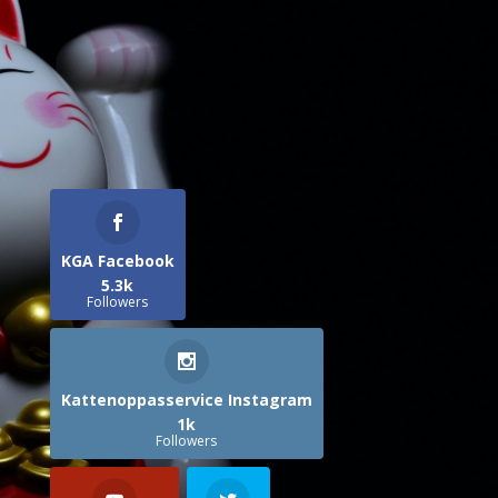
KGA Facebook
5.3k
Followers
Kattenoppasservice Instagram
1k
Followers