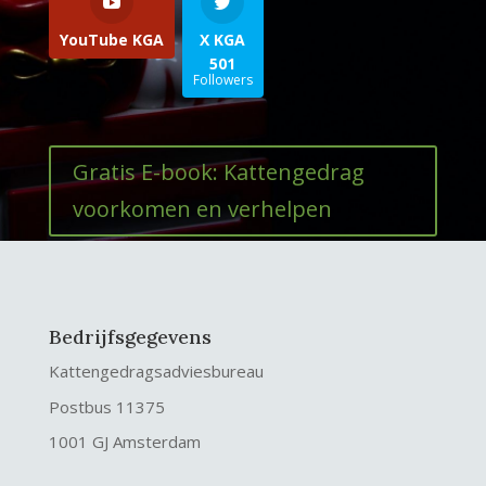
YouTube KGA
X KGA
501
Followers
Gratis E-book: Kattengedrag
voorkomen en verhelpen
Bedrijfsgegevens
Kattengedragsadviesbureau
Postbus 11375
1001 GJ Amsterdam