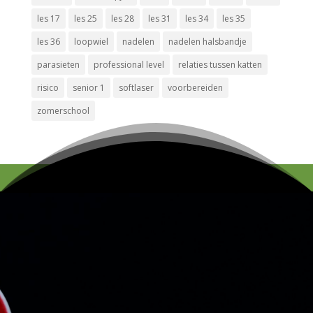
les 17
les 25
les 28
les 31
les 34
les 35
les 36
loopwiel
nadelen
nadelen halsbandje
parasieten
professional level
relaties tussen katten
risico
senior 1
softlaser
voorbereiden
zomerschool