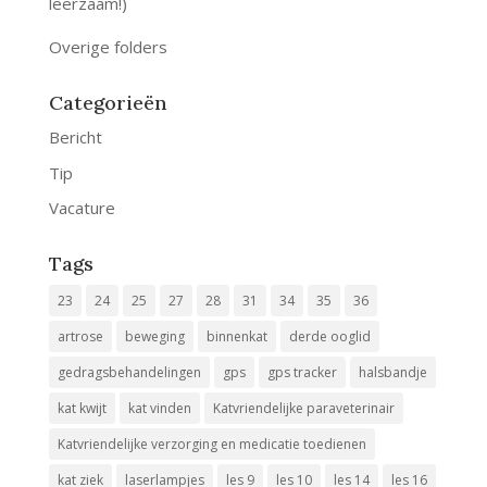
leerzaam!)
Overige folders
Categorieën
Bericht
Tip
Vacature
Tags
23
24
25
27
28
31
34
35
36
artrose
beweging
binnenkat
derde ooglid
gedragsbehandelingen
gps
gps tracker
halsbandje
kat kwijt
kat vinden
Katvriendelijke paraveterinair
Katvriendelijke verzorging en medicatie toedienen
kat ziek
laserlampjes
les 9
les 10
les 14
les 16