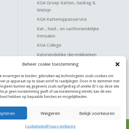
KGA Groep Katten, Gedrag &
Welzijn
KGA Kattenoppasservice
Kat-, huid-, en vachtvriendelijke
trimsalon
KGA College
Katvriendelijke dierenklinieken
KGA Katteninterieurservice
Beheer cookie toestemming
 ervaringen te bieden, gebruiken wij technologieën zoals cookies om
over je apparaat op te slaan en/of te raadplegen. Door in te stemmen met
logieën kunnen wij gegevens zoals surfgedrag of unieke ID's op deze site
Als je geen toestemming geeft of uw toestemming intrekt, kan dit een
vloed hebben op bepaalde functies en mogelijkheden.
epteren
Weigeren
Bekijk voorkeuren
Cookiebeleid
Privacy verklaring
Website made by
JoSiJo / Joost van Riel