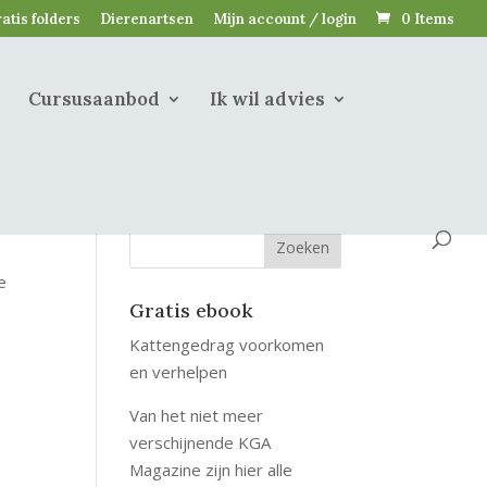
atis folders
Dierenartsen
Mijn account / login
0 Items
Cursusaanbod
Ik wil advies
e
Gratis ebook
Kattengedrag voorkomen
en verhelpen
Van het niet meer
verschijnende KGA
Magazine zijn hier alle