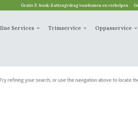
Gratis E-book: Kattengedrag voorkomen en verhelpen
Gr
line Services
Trimservice
Oppasservice
ry refining your search, or use the navigation above to locate th