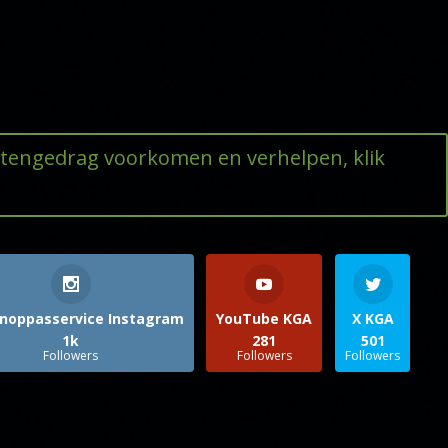
ttengedrag voorkomen en verhelpen, klik
noppasservice Instagram
YouTube KGA
X KGA
1k
281
501
Followers
Followers
Followers