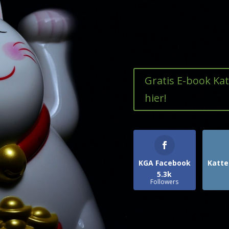
Gratis E-book Ka
hier!
KGA Facebook
Katte
5.3k
Followers