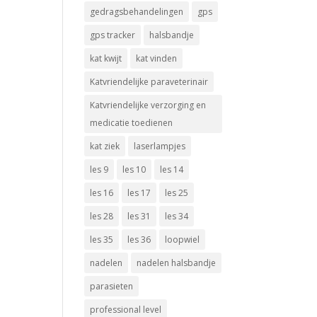
gedragsbehandelingen
gps
gps tracker
halsbandje
kat kwijt
kat vinden
Katvriendelijke paraveterinair
Katvriendelijke verzorging en
medicatie toedienen
kat ziek
laserlampjes
les 9
les 10
les 14
les 16
les 17
les 25
les 28
les 31
les 34
les 35
les 36
loopwiel
nadelen
nadelen halsbandje
parasieten
professional level