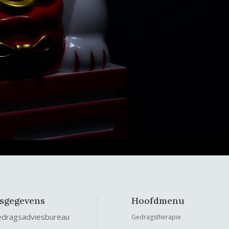
fsgegevens
Hoofdmenu
edragsadviesbureau
Gedragstherapie