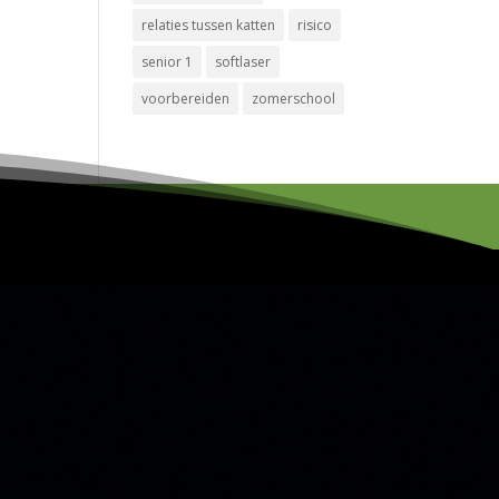
relaties tussen katten
risico
senior 1
softlaser
voorbereiden
zomerschool