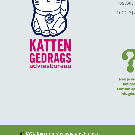
Postbus
1001 GJ
©
KGA Kattengedragsadviesbureau