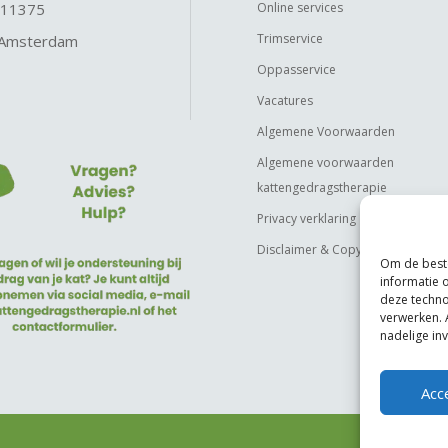
 11375
Online services
Trimservice
 Amsterdam
Oppasservice
Vacatures
Algemene Voorwaarden
Algemene voorwaarden
kattengedragstherapie
Privacy verklaring
Disclaimer & Copyright
Om de beste
informatie 
deze techno
verwerken. 
nadelige in
Acc