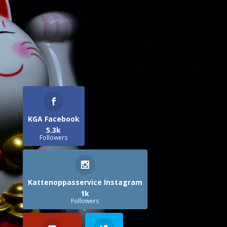
KGA Facebook
5.3k
Followers
Kattenoppasservice Instagram
1k
Followers