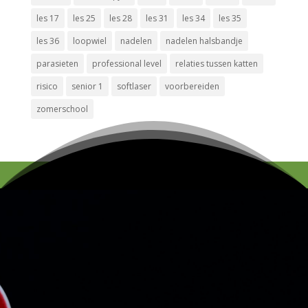
les 17
les 25
les 28
les 31
les 34
les 35
les 36
loopwiel
nadelen
nadelen halsbandje
parasieten
professional level
relaties tussen katten
risico
senior 1
softlaser
voorbereiden
zomerschool