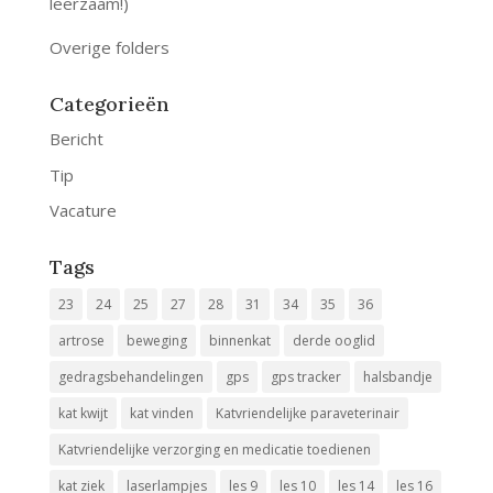
leerzaam!)
Overige folders
Categorieën
Bericht
Tip
Vacature
Tags
23
24
25
27
28
31
34
35
36
artrose
beweging
binnenkat
derde ooglid
gedragsbehandelingen
gps
gps tracker
halsbandje
kat kwijt
kat vinden
Katvriendelijke paraveterinair
Katvriendelijke verzorging en medicatie toedienen
kat ziek
laserlampjes
les 9
les 10
les 14
les 16