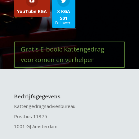
YouTube KGA
X KGA
501
Followers
Gratis E-book: Kattengedrag
voorkomen en verhelpen
Bedrijfsgegevens
Kattengedragsadviesbureau
Postbus 11375
1001 GJ Amsterdam