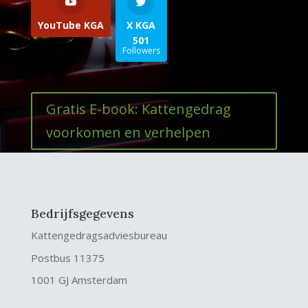
YouTube KGA
X KGA
501
Followers
Gratis E-book: Kattengedrag
voorkomen en verhelpen
Bedrijfsgegevens
Kattengedragsadviesbureau
Postbus 11375
1001 GJ Amsterdam