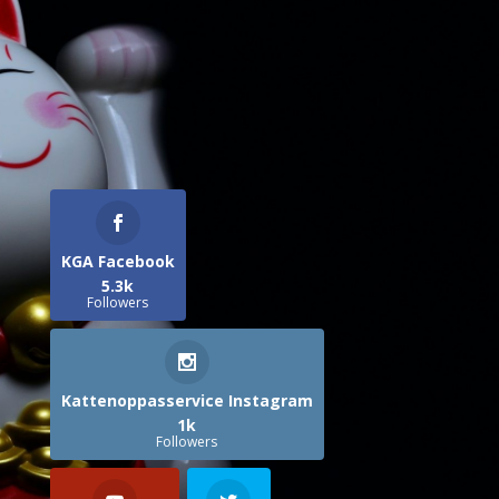
KGA Facebook
5.3k
Followers
Kattenoppasservice Instagram
1k
Followers