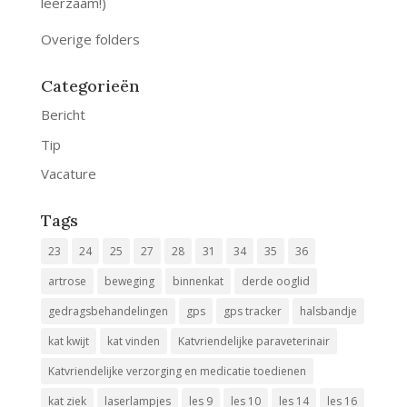
leerzaam!)
Overige folders
Categorieën
Bericht
Tip
Vacature
Tags
23
24
25
27
28
31
34
35
36
artrose
beweging
binnenkat
derde ooglid
gedragsbehandelingen
gps
gps tracker
halsbandje
kat kwijt
kat vinden
Katvriendelijke paraveterinair
Katvriendelijke verzorging en medicatie toedienen
kat ziek
laserlampjes
les 9
les 10
les 14
les 16