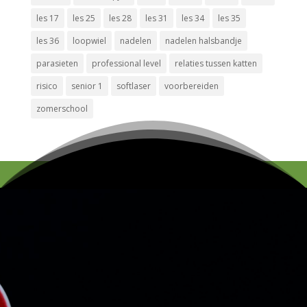
les 17
les 25
les 28
les 31
les 34
les 35
les 36
loopwiel
nadelen
nadelen halsbandje
parasieten
professional level
relaties tussen katten
risico
senior 1
softlaser
voorbereiden
zomerschool