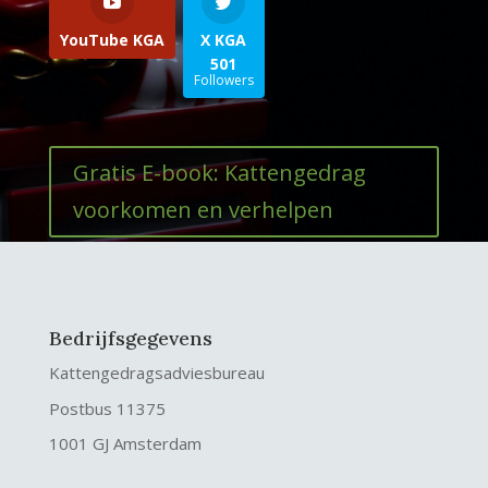
YouTube KGA
X KGA
501
Followers
Gratis E-book: Kattengedrag
voorkomen en verhelpen
Bedrijfsgegevens
Kattengedragsadviesbureau
Postbus 11375
1001 GJ Amsterdam