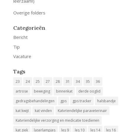
leerzaam!)
Overige folders
Categorieën
Bericht
Tip
Vacature
Tags
23
24
25
27
28
31
34
35
36
artrose
beweging
binnenkat
derde ooglid
gedragsbehandelingen
gps
gps tracker
halsbandje
kat kwijt
kat vinden
Katvriendelijke paraveterinair
Katvriendelijke verzorging en medicatie toedienen
kat ziek
laserlampjes
les 9
les 10
les 14
les 16