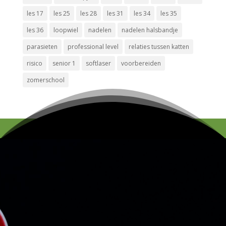
les 17
les 25
les 28
les 31
les 34
les 35
les 36
loopwiel
nadelen
nadelen halsbandje
parasieten
professional level
relaties tussen katten
risico
senior 1
softlaser
voorbereiden
zomerschool