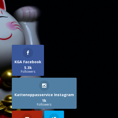
KGA Facebook
5.3k
Followers
Kattenoppasservice Instagram
1k
Followers