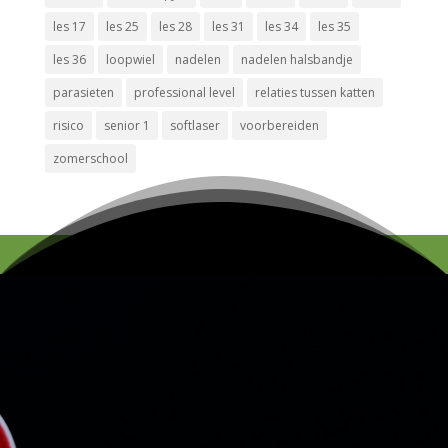
les 17
les 25
les 28
les 31
les 34
les 35
les 36
loopwiel
nadelen
nadelen halsbandje
parasieten
professional level
relaties tussen katten
risico
senior 1
softlaser
voorbereiden
zomerschool