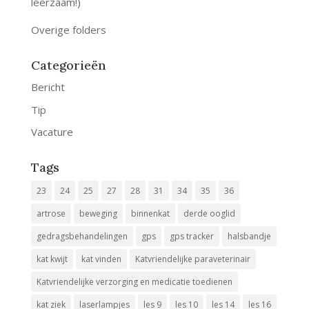
leerzaam!)
Overige folders
Categorieën
Bericht
Tip
Vacature
Tags
23
24
25
27
28
31
34
35
36
artrose
beweging
binnenkat
derde ooglid
gedragsbehandelingen
gps
gps tracker
halsbandje
kat kwijt
kat vinden
Katvriendelijke paraveterinair
Katvriendelijke verzorging en medicatie toedienen
kat ziek
laserlampjes
les 9
les 10
les 14
les 16