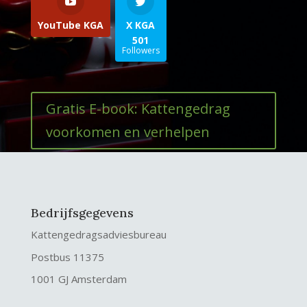
YouTube KGA
X KGA
501
Followers
Gratis E-book: Kattengedrag
voorkomen en verhelpen
Bedrijfsgegevens
Kattengedragsadviesbureau
Postbus 11375
1001 GJ Amsterdam