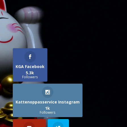
KGA Facebook
5.3k
Followers
Kattenoppasservice Instagram
1k
Followers